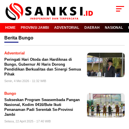
HOME
PROVINSI JAMBI
ADVENTORIAL
DAERAH
NASIONAL
Berita
Bungo
Adventorial
Peringati Hari Otoda dan Hardiknas di
Bungo, Gubernur Al Haris Dorong
Pendidikan Berkualitas dan Sinergi Semua
Pihak
Senin, 4 Mei 2026 - 11:32 WIB
Bungo
Sukseskan Program Swasembada Pangan
Nasional, Kodim 0416/Bute Ikuti
Penanaman Padi Serentak Se-Provinsi
Jambi
Selasa, 22 April 2025 - 17:40 WIB