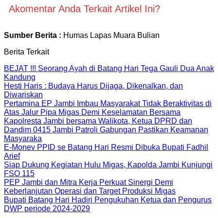
Akomentar Anda Terkait Artikel Ini?
Sumber Berita :
Humas Lapas Muara Bulian
Berita Terkait
BEJAT !!! Seorang Ayah di Batang Hari Tega Gauli Dua Anak
Kandung
Hesti Haris : Budaya Harus Dijaga, Dikenalkan, dan
Diwariskan
Pertamina EP Jambi Imbau Masyarakat Tidak Beraktivitas di
Atas Jalur Pipa Migas Demi Keselamatan Bersama
Kapolresta Jambi bersama Walikota, Ketua DPRD dan
Dandim 0415 Jambi Patroli Gabungan Pastikan Keamanan
Masyaraka
E-Monev PPID se Batang Hari Resmi Dibuka Bupati Fadhil
Arief
Siap Dukung Kegiatan Hulu Migas, Kapolda Jambi Kunjungi
FSO 115
PEP Jambi dan Mitra Kerja Perkuat Sinergi Demi
Keberlanjutan Operasi dan Target Produksi Migas
Bupati Batang Hari Hadiri Pengukuhan Ketua dan Pengurus
DWP periode 2024-2029