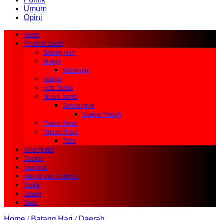
Umum
Opini
Home
Provinsi Jambi
Batang Hari
Bungo
Merangin
Kerinci
Kota Jambi
Muaro Jambi
Sarolangun
Sungai Penuh
Tanjab Barat
Tanjab Timur
Tebo
Adventorial
Daerah
Nasional
Hukum dan Kriminal
Politik
Umum
Opini
Home
/
Batang Hari
/
Daerah