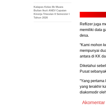
Kalapas Kelas IIb Muara
Bulian Ikuti ANEV Capaian
Kinerja Triwulan II Semester I
Tahun 2026
Reflizer juga 
memiliki data g
desa.
“Kami mohon k
mempunyai dua
antara di KK d
Diketahui sebe
Pusat sebanyak
“Yang pertama 
yang terakhir 
diakomodir ole
Akomentar A