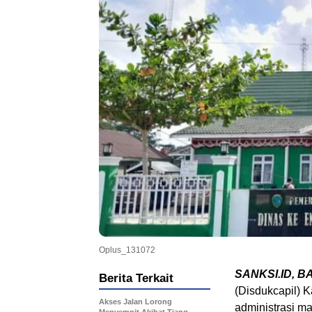
Oplus_131072
SANKSI.ID, B
Berita Terkait
(Disdukcapil) 
Akses Jalan Lorong
administrasi ma