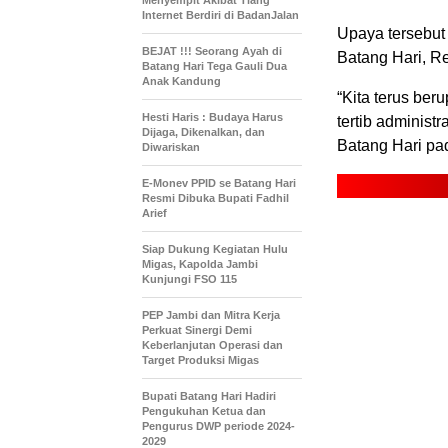
Menyempit Akibat Tiang
Internet Berdiri di BadanJalan
Upaya tersebut
BEJAT !!! Seorang Ayah di
Batang Hari, Ref
Batang Hari Tega Gauli Dua
Anak Kandung
“Kita terus be
Hesti Haris : Budaya Harus
tertib administr
Dijaga, Dikenalkan, dan
Batang Hari pa
Diwariskan
E-Monev PPID se Batang Hari
Resmi Dibuka Bupati Fadhil
Arief
Siap Dukung Kegiatan Hulu
Migas, Kapolda Jambi
Kunjungi FSO 115
PEP Jambi dan Mitra Kerja
Perkuat Sinergi Demi
Keberlanjutan Operasi dan
Target Produksi Migas
Bupati Batang Hari Hadiri
Pengukuhan Ketua dan
Pengurus DWP periode 2024-
2029