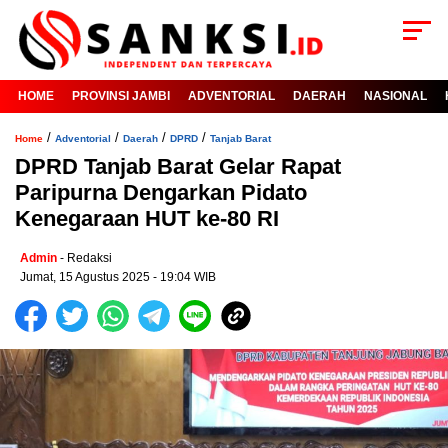
HOME
PROVINSI JAMBI
ADVENTORIAL
DAERAH
NASIONAL
/
/
/
/
Home
Adventorial
Daerah
DPRD
Tanjab Barat
DPRD Tanjab Barat Gelar Rapat
Paripurna Dengarkan Pidato
Kenegaraan HUT ke-80 RI
Admin
- Redaksi
Jumat, 15 Agustus 2025 - 19:04 WIB