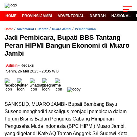
HOME
PROVINSI JAMBI
ADVENTORIAL
DAERAH
NASIONAL
/
/
/
/
Home
Adventorial
Daerah
Muaro Jambi
Pemerintahan
Jadi Pembicara, Bupati BBS Tantang
Peran HIPMI Bangun Ekonomi di Muaro
Jambi
Admin
- Redaksi
Senin, 26 Mei 2025 - 23:35 WIB
SANKSI.ID, MUARO JAMBI- Bupati Bambang Bayu
Suseno menghadiri sekaligus menjadi pembicara dalam
Forum Bisnis Badan Pengurus Cabang Himpunan
Pengusaha Muda Indonesia (BPC HIPMI) Muaro Jambi,
yang digelar di Kafe AQ Taman Anggrek Sri Sudewi Kota