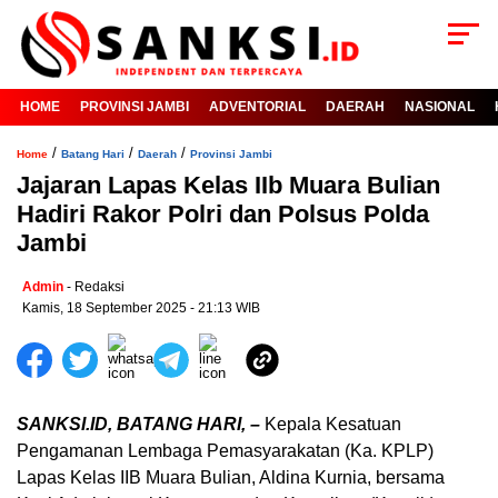
HOME
PROVINSI JAMBI
ADVENTORIAL
DAERAH
NASIONAL
/
/
/
Home
Batang Hari
Daerah
Provinsi Jambi
Jajaran Lapas Kelas IIb Muara Bulian
Hadiri Rakor Polri dan Polsus Polda
Jambi
Admin
- Redaksi
Kamis, 18 September 2025 - 21:13 WIB
SANKSI.ID, BATANG HARI, –
Kepala Kesatuan
Pengamanan Lembaga Pemasyarakatan (Ka. KPLP)
Lapas Kelas IIB Muara Bulian, Aldina Kurnia, bersama