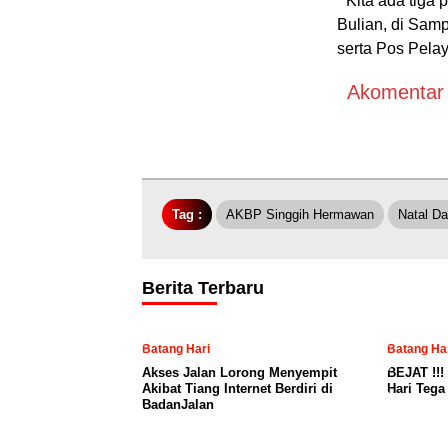
” Kita ada tig
Bulian, di Sam
serta Pos Pel
Akomentar A
Tag :
AKBP Singgih Hermawan
Natal D
Berita Terbaru
Batang Hari
Batang Ha
Akses Jalan Lorong Menyempit
BEJAT !!!
Akibat Tiang Internet Berdiri di
Hari Teg
BadanJalan