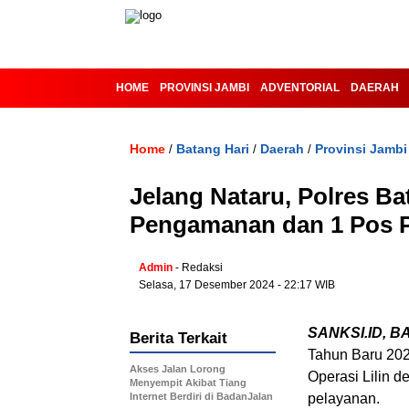
HOME
PROVINSI JAMBI
ADVENTORIAL
DAERAH
Home
Batang Hari
Daerah
Provinsi Jambi
/
/
/
Jelang Nataru, Polres Ba
Pengamanan dan 1 Pos 
Admin
- Redaksi
Selasa, 17 Desember 2024 - 22:17 WIB
SANKSI.ID, B
Berita Terkait
Tahun Baru 202
Akses Jalan Lorong
Operasi Lilin 
Menyempit Akibat Tiang
Internet Berdiri di BadanJalan
pelayanan.