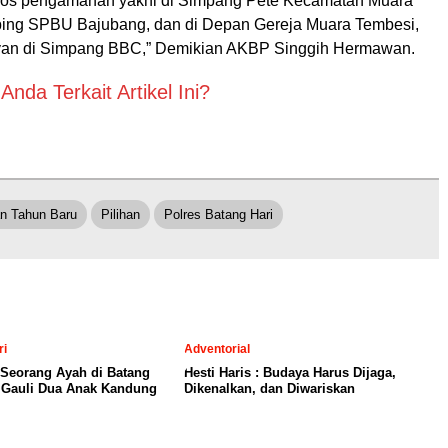
a pos pengamanan yakni di Simpang Pete Kecamatan Muara
ping SPBU Bajubang, dan di Depan Gereja Muara Tembesi,
ayan di Simpang BBC,” Demikian AKBP Singgih Hermawan.
nda Terkait Artikel Ini?
an Tahun Baru
Pilihan
Polres Batang Hari
ri
Adventorial
 Seorang Ayah di Batang
Hesti Haris : Budaya Harus Dijaga,
a Gauli Dua Anak Kandung
Dikenalkan, dan Diwariskan