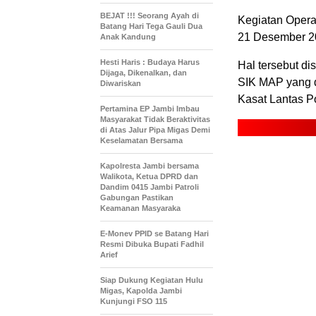
BEJAT !!! Seorang Ayah di
Kegiatan Operas
Batang Hari Tega Gauli Dua
21 Desember 20
Anak Kandung
Hesti Haris : Budaya Harus
Hal tersebut d
Dijaga, Dikenalkan, dan
SIK MAP yang 
Diwariskan
Kasat Lantas Po
Pertamina EP Jambi Imbau
Masyarakat Tidak Beraktivitas
di Atas Jalur Pipa Migas Demi
Keselamatan Bersama
Kapolresta Jambi bersama
Walikota, Ketua DPRD dan
Dandim 0415 Jambi Patroli
Gabungan Pastikan
Keamanan Masyaraka
E-Monev PPID se Batang Hari
Resmi Dibuka Bupati Fadhil
Arief
Siap Dukung Kegiatan Hulu
Migas, Kapolda Jambi
Kunjungi FSO 115