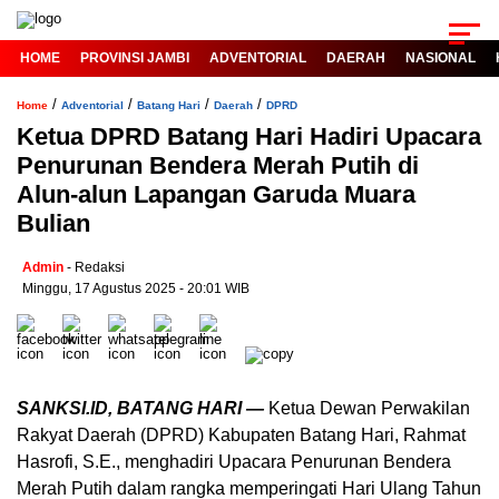
HOME
PROVINSI JAMBI
ADVENTORIAL
DAERAH
NASIONAL
/
/
/
/
Home
Adventorial
Batang Hari
Daerah
DPRD
Ketua DPRD Batang Hari Hadiri Upacara
Penurunan Bendera Merah Putih di
Alun-alun Lapangan Garuda Muara
Bulian
Admin
- Redaksi
Minggu, 17 Agustus 2025 - 20:01 WIB
SANKSI.ID, BATANG HARI —
Ketua Dewan Perwakilan
Rakyat Daerah (DPRD) Kabupaten Batang Hari, Rahmat
Hasrofi, S.E., menghadiri Upacara Penurunan Bendera
Merah Putih dalam rangka memperingati Hari Ulang Tahun