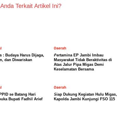
nda Terkait Artikel Ini?
l
Daerah
is : Budaya Harus Dijaga,
Pertamina EP Jambi Imbau
n, dan Diwariskan
Masyarakat Tidak Beraktivitas di
Atas Jalur Pipa Migas Demi
Keselamatan Bersama
l
Daerah
PID se Batang Hari
Siap Dukung Kegiatan Hulu Migas,
uka Bupati Fadhil Arief
Kapolda Jambi Kunjungi FSO 115