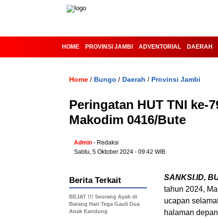
HOME
PROVINSI JAMBI
ADVENTORIAL
DAERAH
Home
Bungo
Daerah
Provinsi Jambi
/
/
/
Peringatan HUT TNI ke-7
Makodim 0416/Bute
Admin
- Redaksi
Sabtu, 5 Oktober 2024 - 09:42 WIB
SANKSI.ID, B
Berita Terkait
tahun 2024, Ma
BEJAT !!! Seorang Ayah di
ucapan selamat.
Batang Hari Tega Gauli Dua
Anak Kandung
halaman depan,