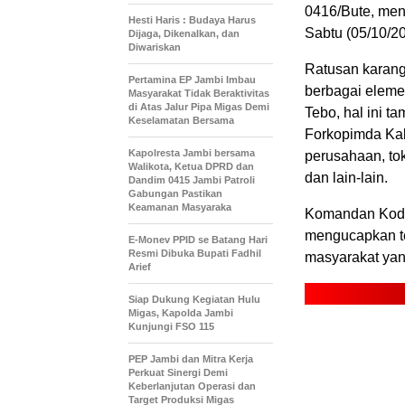
0416/Bute, men
Hesti Haris : Budaya Harus
Sabtu (05/10/20
Dijaga, Dikenalkan, dan
Diwariskan
Ratusan karang
Pertamina EP Jambi Imbau
berbagai elem
Masyarakat Tidak Beraktivitas
di Atas Jalur Pipa Migas Demi
Tebo, hal ini t
Keselamatan Bersama
Forkopimda Kab
Kapolresta Jambi bersama
perusahaan, tok
Walikota, Ketua DPRD dan
dan lain-lain.
Dandim 0415 Jambi Patroli
Gabungan Pastikan
Keamanan Masyaraka
Komandan Kodim 
mengucapkan te
E-Monev PPID se Batang Hari
Resmi Dibuka Bupati Fadhil
masyarakat yan
Arief
Siap Dukung Kegiatan Hulu
Migas, Kapolda Jambi
Kunjungi FSO 115
PEP Jambi dan Mitra Kerja
Perkuat Sinergi Demi
Keberlanjutan Operasi dan
Target Produksi Migas