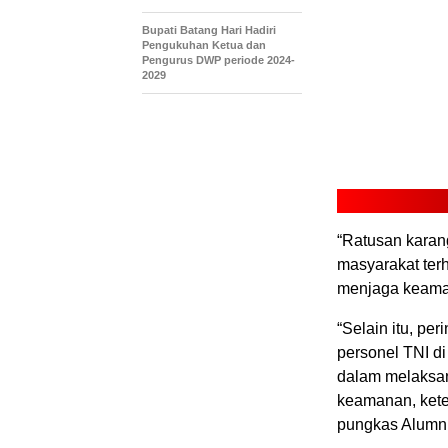
Bupati Batang Hari Hadiri
Pengukuhan Ketua dan
Pengurus DWP periode 2024-
2029
“Ratusan karan
masyarakat ter
menjaga keaman
“Selain itu, p
personel TNI d
dalam melaksan
keamanan, kete
pungkas Alumni