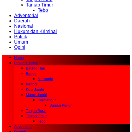
Tanjab Timur
Tebo
Adventorial
Daerah
Nasional
Hukum dan Kriminal
Politik
Umum
Opini
Home
Provinsi Jambi
Batang Hari
Bungo
Merangin
Kerinci
Kota Jambi
Muaro Jambi
Sarolangun
Sungai Penuh
Tanjab Barat
Tanjab Timur
Tebo
Adventorial