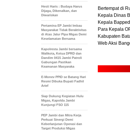
Hesti Haris : Budaya Harus
Bertempat di Ru
Dijaga, Dikenalkan, dan
Kepala Dinas B
Diwariskan
Kepala Bappeda
Pertamina EP Jambi Imbau
Para Kepala O
Masyarakat Tidak Beraktivitas
di Atas Jalur Pipa Migas Demi
Kabupaten Bata
Keselamatan Bersama
Web Aksi Bangd
Kapolresta Jambi bersama
Walikota, Ketua DPRD dan
Dandim 0415 Jambi Patroli
Gabungan Pastikan
Keamanan Masyaraka
E-Monev PPID se Batang Hari
Resmi Dibuka Bupati Fadhil
Arief
Siap Dukung Kegiatan Hulu
Migas, Kapolda Jambi
Kunjungi FSO 115
PEP Jambi dan Mitra Kerja
Perkuat Sinergi Demi
Keberlanjutan Operasi dan
Target Produksi Migas