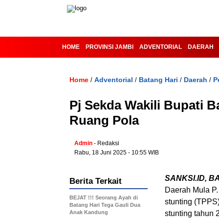
HOME
PROVINSI JAMBI
ADVENTORIAL
DAERAH
Home
Adventorial
Batang Hari
Daerah
P
/
/
/
/
Pj Sekda Wakili Bupati B
Ruang Pola
Admin
- Redaksi
Rabu, 18 Juni 2025 - 10:55 WIB
SANKSI.ID, B
Berita Terkait
Daerah Mula P.
BEJAT !!! Seorang Ayah di
stunting (TPPS
Batang Hari Tega Gauli Dua
Anak Kandung
stunting tahun 