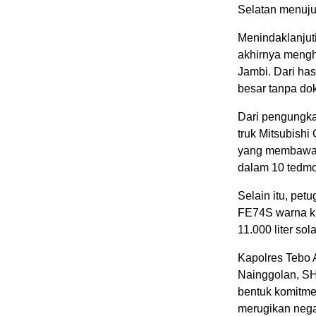
Selatan menuj
Menindaklanjut
akhirnya menghe
Jambi. Dari ha
besar tanpa do
Dari pengungka
truk Mitsubish
yang membawa s
dalam 10 tedmo
Selain itu, pet
FE74S warna ku
11.000 liter sol
Kapolres Tebo 
Nainggolan, S
bentuk komitmen
merugikan neg