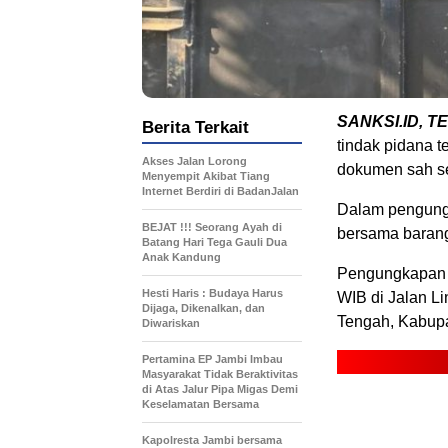
SANKSI.ID, T
Berita Terkait
tindak pidana 
Akses Jalan Lorong
dokumen sah ser
Menyempit Akibat Tiang
Internet Berdiri di BadanJalan
Dalam pengungk
BEJAT !!! Seorang Ayah di
bersama barang 
Batang Hari Tega Gauli Dua
Anak Kandung
Pengungkapan k
Hesti Haris : Budaya Harus
WIB di Jalan L
Dijaga, Dikenalkan, dan
Tengah, Kabupa
Diwariskan
Pertamina EP Jambi Imbau
Masyarakat Tidak Beraktivitas
di Atas Jalur Pipa Migas Demi
Keselamatan Bersama
Kapolresta Jambi bersama