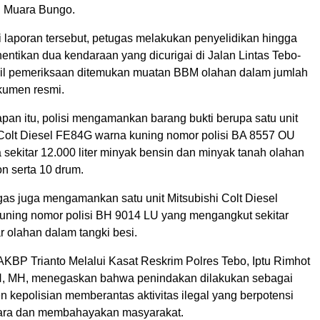
u Muara Bungo.
i laporan tersebut, petugas melakukan penyelidikan hingga
ntikan dua kendaraan yang dicurigai di Jalan Lintas Tebo-
sil pemeriksaan ditemukan muatan BBM olahan dalam jumlah
kumen resmi.
pan itu, polisi mengamankan barang bukti berupa satu unit
i Colt Diesel FE84G warna kuning nomor polisi BA 8557 OU
ekitar 12.000 liter minyak bensin dan minyak tanah olahan
n serta 10 drum.
ugas juga mengamankan satu unit Mitsubishi Colt Diesel
ning nomor polisi BH 9014 LU yang mengangkut sekitar
ar olahan dalam tangki besi.
AKBP Trianto Melalui Kasat Reskrim Polres Tebo, Iptu Rimhot
H, MH, menegaskan bahwa penindakan dilakukan sebagai
 kepolisian memberantas aktivitas ilegal yang berpotensi
ara dan membahayakan masyarakat.