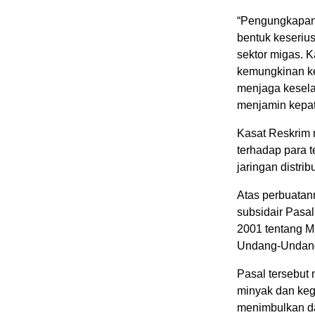
“Pengungkapan i
bentuk keserius
sektor migas. 
kemungkinan ke
menjaga kesel
menjamin kepat
Kasat Reskrim
terhadap para 
jaringan distrib
Atas perbuatan
subsidair Pasa
2001 tentang M
Undang-Undang 
Pasal tersebut
minyak dan kegi
menimbulkan d