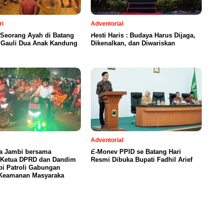
ri
Adventorial
 Seorang Ayah di Batang
Hesti Haris : Budaya Harus Dijaga,
a Gauli Dua Anak Kandung
Dikenalkan, dan Diwariskan
Adventorial
ta Jambi bersama
E-Monev PPID se Batang Hari
, Ketua DPRD dan Dandim
Resmi Dibuka Bupati Fadhil Arief
i Patroli Gabungan
 Keamanan Masyaraka