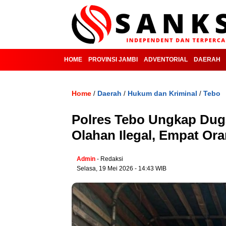
HOME
PROVINSI JAMBI
ADVENTORIAL
DAERAH
Home
Daerah
Hukum dan Kriminal
Tebo
/
/
/
Polres Tebo Ungkap Du
Olahan Ilegal, Empat O
Admin
- Redaksi
Selasa, 19 Mei 2026 - 14:43 WIB