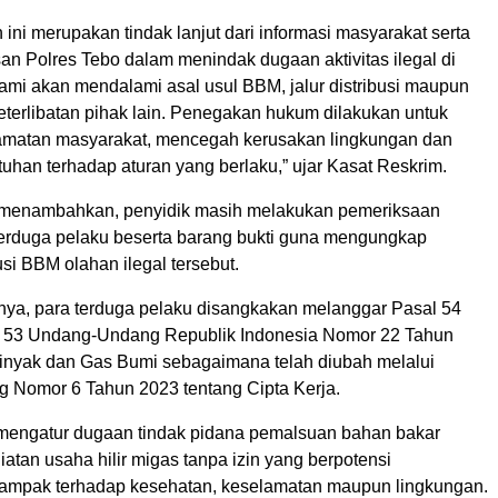
ni merupakan tindak lanjut dari informasi masyarakat serta
an Polres Tebo dalam menindak dugaan aktivitas ilegal di
Kami akan mendalami asal usul BBM, jalur distribusi maupun
terlibatan pihak lain. Penegakan hukum dilakukan untuk
amatan masyarakat, mencegah kerusakan lingkungan dan
uhan terhadap aturan yang berlaku,” ujar Kasat Reskrim.
 menambahkan, penyidik masih melakukan pemeriksaan
terduga pelaku beserta barang bukti guna mengungkap
usi BBM olahan ilegal tersebut.
nya, para terduga pelaku disangkakan melanggar Pasal 54
l 53 Undang-Undang Republik Indonesia Nomor 22 Tahun
inyak dan Gas Bumi sebagaimana telah diubah melalui
Nomor 6 Tahun 2023 tentang Cipta Kerja.
 mengatur dugaan tindak pidana pemalsuan bahan bakar
atan usaha hilir migas tanpa izin yang berpotensi
ampak terhadap kesehatan, keselamatan maupun lingkungan.