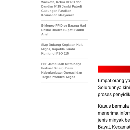
Walikota, Ketua DPRD dan
Dandim 0415 Jambi Patroli
Gabungan Pastikan
Keamanan Masyaraka
E-Monev PPID se Batang Hari
Resmi Dibuka Bupati Fadhil
Arief
Siap Dukung Kegiatan Hulu
Migas, Kapolda Jambi
Kunjungi FSO 115
PEP Jambi dan Mitra Kerja
Perkuat Sinergi Demi
Keberlanjutan Operasi dan
Target Produksi Migas
Empat orang ya
Seluruhnya kini
proses penyidik
Kasus bermula s
menerima infor
jenis minyak b
Bayat, Kecamat