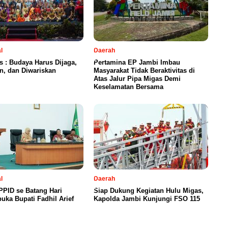
l
Daerah
is : Budaya Harus Dijaga,
Pertamina EP Jambi Imbau
n, dan Diwariskan
Masyarakat Tidak Beraktivitas di
Atas Jalur Pipa Migas Demi
Keselamatan Bersama
l
Daerah
PID se Batang Hari
Siap Dukung Kegiatan Hulu Migas,
uka Bupati Fadhil Arief
Kapolda Jambi Kunjungi FSO 115