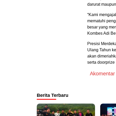
darurat maupun
“Kami mengajak
mematuhi pengat
besar yang me
Kombes Adi Be
Presisi Merdek
Ulang Tahun ke
akan dimeriahk
serta doorprize
Akomentar A
Berita Terbaru