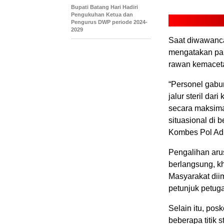
Bupati Batang Hari Hadiri
Pengukuhan Ketua dan
Pengurus DWP periode 2024-
2029
Saat diwawanca
mengatakan para
rawan kemacetan
“Personel gabu
jalur steril da
secara maksimal
situasional di 
Kombes Pol Adi
Pengalihan aru
berlangsung, k
Masyarakat dii
petunjuk petuga
Selain itu, po
beberapa titik 