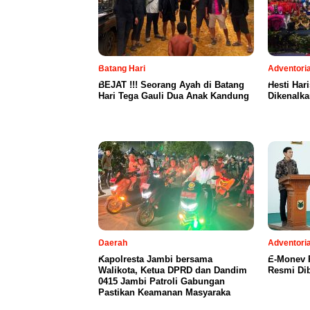
Batang Hari
Adventoria
BEJAT !!! Seorang Ayah di Batang
Hesti Har
Hari Tega Gauli Dua Anak Kandung
Dikenalka
Daerah
Adventoria
Kapolresta Jambi bersama
E-Monev P
Walikota, Ketua DPRD dan Dandim
Resmi Dib
0415 Jambi Patroli Gabungan
Pastikan Keamanan Masyaraka