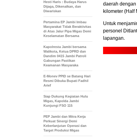
Hesti Haris : Budaya Harus
daerah dengan r
Dijaga, Dikenalkan, dan
kilometer (Half
Diwariskan
Pertamina EP Jambi Imbau
Untuk menjamin
Masyarakat Tidak Beraktivitas
personel Ditlan
di Atas Jalur Pipa Migas Demi
Keselamatan Bersama
lapangan.
Kapolresta Jambi bersama
Walikota, Ketua DPRD dan
Dandim 0415 Jambi Patroli
Gabungan Pastikan
Keamanan Masyaraka
E-Monev PPID se Batang Hari
Resmi Dibuka Bupati Fadhil
Arief
Siap Dukung Kegiatan Hulu
Migas, Kapolda Jambi
Kunjungi FSO 115
PEP Jambi dan Mitra Kerja
Perkuat Sinergi Demi
Keberlanjutan Operasi dan
Target Produksi Migas