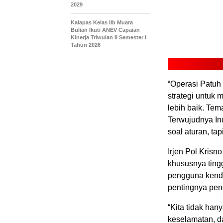
2029
Kalapas Kelas IIb Muara
Bulian Ikuti ANEV Capaian
Kinerja Triwulan II Semester I
Tahun 2026
“Operasi Patuh
strategi untuk 
lebih baik. Tema
Terwujudnya In
soal aturan, ta
Irjen Pol Krisn
khususnya ting
pengguna kend
pentingnya pen
“Kita tidak ha
keselamatan, da