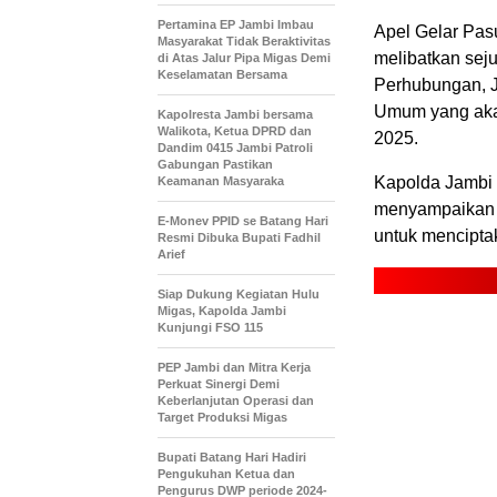
Pertamina EP Jambi Imbau
Apel Gelar Pas
Masyarakat Tidak Beraktivitas
melibatkan sejum
di Atas Jalur Pipa Migas Demi
Keselamatan Bersama
Perhubungan, J
Umum yang akan
Kapolresta Jambi bersama
Walikota, Ketua DPRD dan
2025.
Dandim 0415 Jambi Patroli
Gabungan Pastikan
Kapolda Jambi 
Keamanan Masyaraka
menyampaikan 
E-Monev PPID se Batang Hari
untuk menciptak
Resmi Dibuka Bupati Fadhil
Arief
Siap Dukung Kegiatan Hulu
Migas, Kapolda Jambi
Kunjungi FSO 115
PEP Jambi dan Mitra Kerja
Perkuat Sinergi Demi
Keberlanjutan Operasi dan
Target Produksi Migas
Bupati Batang Hari Hadiri
Pengukuhan Ketua dan
Pengurus DWP periode 2024-