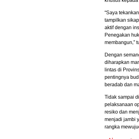
khusus kepada s
“Saya tekankan 
tampilkan sikap
aktif dengan in
Penegakan huku
membangun,” t
Dengan semanga
diharapkan ma
lintas di Provi
pentingnya buda
beradab dan ma
Tidak sampai di
pelaksanaan op
resiko dan men
menjadi jambi y
rangka mewuju