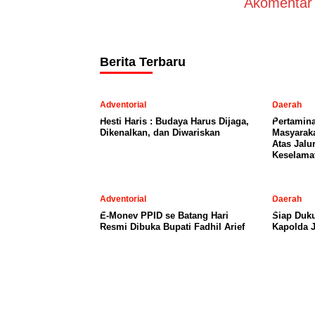
Akomentar A
Berita Terbaru
Adventorial
Daerah
Hesti Haris : Budaya Harus Dijaga,
Pertamin
Dikenalkan, dan Diwariskan
Masyaraka
Atas Jalu
Keselama
Adventorial
Daerah
E-Monev PPID se Batang Hari
Siap Duku
Resmi Dibuka Bupati Fadhil Arief
Kapolda 