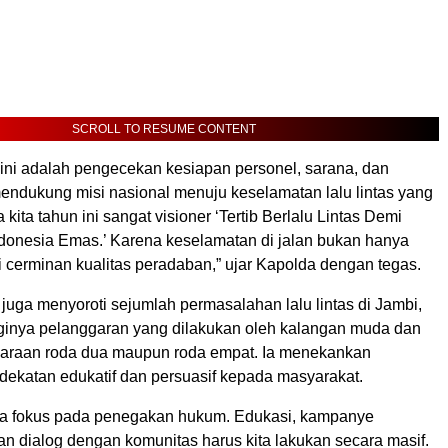
SCROLL TO RESUME CONTENT
 ini adalah pengecekan kesiapan personel, sarana, dan
mendukung misi nasional menuju keselamatan lalu lintas yang
 kita tahun ini sangat visioner ‘Tertib Berlalu Lintas Demi
donesia Emas.’ Karena keselamatan di jalan bukan hanya
pi cerminan kualitas peradaban,” ujar Kapolda dengan tegas.
o juga menyoroti sejumlah permasalahan lalu lintas di Jambi,
ginya pelanggaran yang dilakukan oleh kalangan muda dan
araan roda dua maupun roda empat. Ia menekankan
dekatan edukatif dan persuasif kepada masyarakat.
nya fokus pada penegakan hukum. Edukasi, kampanye
n dialog dengan komunitas harus kita lakukan secara masif.