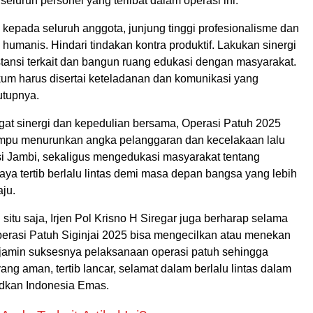
eluruh personel yang terlibat dalam operasi ini.
kepada seluruh anggota, junjung tinggi profesionalisme dan
 humanis. Hindari tindakan kontra produktif. Lakukan sinergi
stansi terkait dan bangun ruang edukasi dengan masyarakat.
m harus disertai keteladanan dan komunikasi yang
utupnya.
t sinergi dan kepedulian bersama, Operasi Patuh 2025
mpu menurunkan angka pelanggaran dan kecelakaan lalu
nsi Jambi, sekaligus mengedukasi masyarakat tentang
ya tertib berlalu lintas demi masa depan bangsa yang lebih
ju.
 situ saja, Irjen Pol Krisno H Siregar juga berharap selama
erasi Patuh Siginjai 2025 bisa mengecilkan atau menekan
jamin suksesnya pelaksanaan operasi patuh sehingga
ang aman, tertib lancar, selamat dalam berlalu lintas dalam
dkan Indonesia Emas.