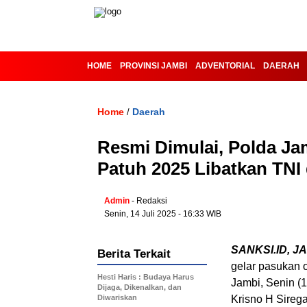
HOME
PROVINSI JAMBI
ADVENTORIAL
DAERAH
Home
Daerah
/
Resmi Dimulai, Polda Ja
Patuh 2025 Libatkan TNI 
Admin
- Redaksi
Senin, 14 Juli 2025 - 16:33 WIB
SANKSI.ID, JA
Berita Terkait
gelar pasukan 
Hesti Haris : Budaya Harus
Jambi, Senin (1
Dijaga, Dikenalkan, dan
Diwariskan
Krisno H Siregar