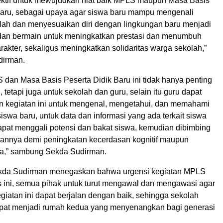
ektif untuk mewujudkan niat baik MPLS maupun Masa Basis
Baru, sebagai upaya agar siswa baru mampu mengenali
lah dan menyesuaikan diri dengan lingkungan baru menjadi
 dan bermain untuk meningkatkan prestasi dan menumbuh
akter, sekaligus meningkatkan solidaritas warga sekolah,”
dirman.
 dan Masa Basis Peserta Didik Baru ini tidak hanya penting
, tetapi juga untuk sekolah dan guru, selain itu guru dapat
 kegiatan ini untuk mengenal, mengetahui, dan memahami
siswa baru, untuk data dan informasi yang ada terkait siswa
dapat menggali potensi dan bakat siswa, kemudian dibimbing
nnya demi peningkatan kecerdasan kognitif maupun
a,” sambung Sekda Sudirman.
Sekda Sudirman menegaskan bahwa urgensi kegiatan MPLS
 ini, semua pihak untuk turut mengawal dan mengawasi agar
iatan ini dapat berjalan dengan baik, sehingga sekolah
pat menjadi rumah kedua yang menyenangkan bagi generasi