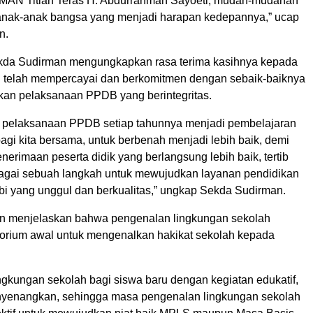
MAN Titian Teras H. Abdurrahman Sayoeti, mudah-mudahan
nak-anak bangsa yang menjadi harapan kedepannya,” ucap
n.
ekda Sudirman mengungkapkan rasa terima kasihnya kepada
g telah mempercayai dan berkomitmen dengan sebaik-baiknya
an pelaksanaan PPDB yang berintegritas.
 pelaksanaan PPDB setiap tahunnya menjadi pembelajaran
gi kita bersama, untuk berbenah menjadi lebih baik, demi
erimaan peserta didik yang berlangsung lebih baik, tertib
bagai sebuah langkah untuk mewujudkan layanan pendidikan
mbi yang unggul dan berkualitas,” ungkap Sekda Sudirman.
n menjelaskan bahwa pengenalan lingkungan sekolah
torium awal untuk mengenalkan hakikat sekolah kepada
ngkungan sekolah bagi siswa baru dengan kegiatan edukatif,
enyenangkan, sehingga masa pengenalan lingkungan sekolah