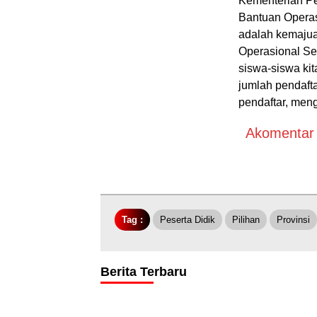
Kementerian Pe
Bantuan Operas
adalah kemajua
Operasional Se
siswa-siswa kit
jumlah pendafta
pendaftar, men
Akomentar A
Tag :
Peserta Didik
Pilihan
Provinsi
Berita Terbaru
Batang Hari
Adventoria