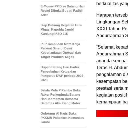
berkualitas ya
E-Monev PPID se Batang Hari
Resmi Dibuka Bupati Fadhil
Harapan terse
Arief
Lingkungan Sek
Siap Dukung Kegiatan Hulu
XXXI Tahun Pel
Migas, Kapolda Jambi
Kunjungi FSO 115
Abdurrahman Sa
PEP Jambi dan Mitra Kerja
“Selamat kepad
Perkuat Sinergi Demi
Keberlanjutan Operasi dan
Abdurrahman Sa
Target Produksi Migas
ananda semua t
Teras H. Abdur
Bupati Batang Hari Hadiri
Pengukuhan Ketua dan
pengalaman disa
Pengurus DWP periode 2024-
2029
kesempatan ber
prestasi serta
Sekda Mula P Rambe Buka
kegiatan posit
Rakor Forkopimda Batang
Hari, Komitmen Bersama
kemampuan baik
Berantas Aksi Geng Motor
Gubernur Al Haris Buka
PKKMB Poltekkes Kemenkes
Jambi