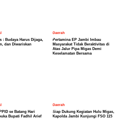
is : Budaya Harus Dijaga,
Pertamina EP Jambi Imbau
n, dan Diwariskan
Masyarakat Tidak Beraktivitas di
Atas Jalur Pipa Migas Demi
Keselamatan Bersama
l
Daerah
PID se Batang Hari
Siap Dukung Kegiatan Hulu Migas,
uka Bupati Fadhil Arief
Kapolda Jambi Kunjungi FSO 115
PT. MEDIA SANKSI PERSADA