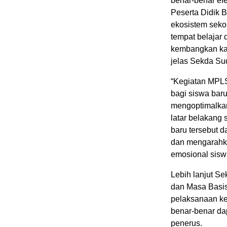
benar-benar ef
Peserta Didik 
ekosistem seko
tempat belajar
kembangkan kar
jelas Sekda Su
“Kegiatan MPLS
bagi siswa baru
mengoptimalkan
latar belakang 
baru tersebut 
dan mengarahka
emosional sisw
Lebih lanjut 
dan Masa Basis
pelaksanaan keg
benar-benar da
penerus.