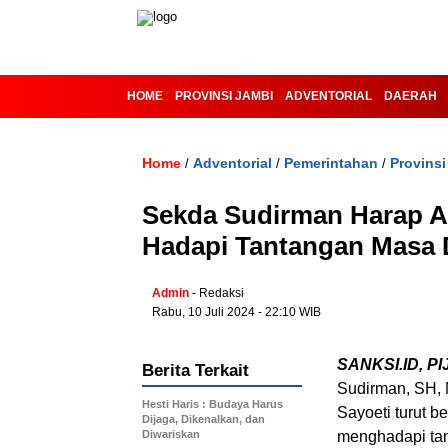
HOME
PROVINSI JAMBI
ADVENTORIAL
DAERAH
Home
Adventorial
Pemerintahan
Provinsi
/
/
/
Sekda Sudirman Harap An
Hadapi Tantangan Masa
Admin
- Redaksi
Rabu, 10 Juli 2024 - 22:10 WIB
SANKSI.ID, PI
Berita Terkait
Sudirman, SH, 
Hesti Haris : Budaya Harus
Sayoeti turut b
Dijaga, Dikenalkan, dan
Diwariskan
menghadapi ta