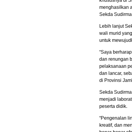
khususnya di S
menghasilkan a
Sekda Sudirma
Lebih lanjut S
wali murid yan
untuk mewujudk
“Saya berharap
dan renungan ba
pelaksanaan pen
dan lancar, se
di Provinsi Ja
Sekda Sudirma
menjadi labora
peserta didik.
“Pengenalan li
kreatif, dan m