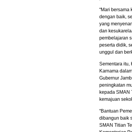
“Mari bersama k
dengan baik, s
yang menyenan
dan kesukarela
pembelajaran se
peserta didik,
unggul dan berk
Sementara itu,
Karnama dalam
Gubernur Jambi
peningkatan mu
kepada SMAN Tit
kemajuan sekola
“Bantuan Pemer
dibangun baik sa
SMAN Titian Te