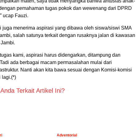
paikan materi, saya tidak menyangka bahwa antusias anak-
it dengan pemahaman tugas pokok dan wewenang dari DPRD
,” ucap Fauzi.
zi juga menerima aspirasi yang dibawa oleh siswa/siswi SMA
ambi, salah satunya terkait dengan rusaknya jalan di kawasan
 Jambi.
i tugas kami, aspirasi harus didengarkan, ditampung dan
 Tadi ada berbagai macam permasalahan mulai dari
rastruktur. Nanti akan kita bawa sesuai dengan Komisi-komisi
lagi.(*)
nda Terkait Artikel Ini?
ri
Adventorial