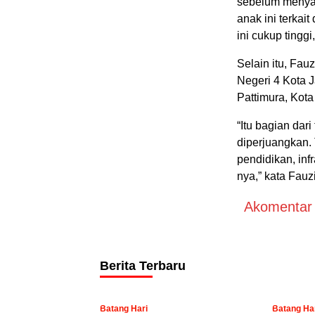
sebelum menyam
anak ini terka
ini cukup tinggi
Selain itu, Fau
Negeri 4 Kota J
Pattimura, Kota
“Itu bagian dar
diperjuangkan.
pendidikan, inf
nya,” kata Fauzi 
Akomentar A
Berita Terbaru
Batang Hari
Batang Ha