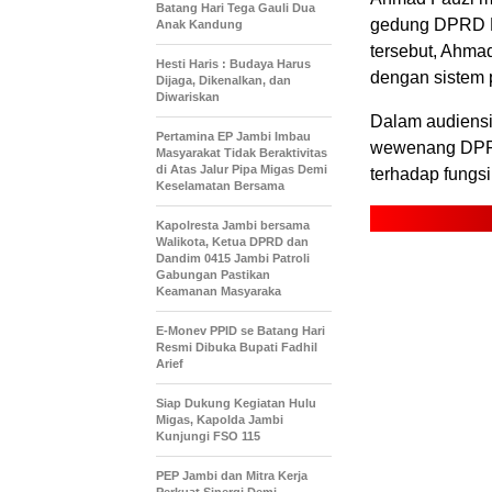
Batang Hari Tega Gauli Dua
gedung DPRD Pr
Anak Kandung
tersebut, Ahma
Hesti Haris : Budaya Harus
dengan sistem p
Dijaga, Dikenalkan, dan
Diwariskan
Dalam audiensi
Pertamina EP Jambi Imbau
wewenang DPRD 
Masyarakat Tidak Beraktivitas
di Atas Jalur Pipa Migas Demi
terhadap fungs
Keselamatan Bersama
Kapolresta Jambi bersama
Walikota, Ketua DPRD dan
Dandim 0415 Jambi Patroli
Gabungan Pastikan
Keamanan Masyaraka
E-Monev PPID se Batang Hari
Resmi Dibuka Bupati Fadhil
Arief
Siap Dukung Kegiatan Hulu
Migas, Kapolda Jambi
Kunjungi FSO 115
PEP Jambi dan Mitra Kerja
Perkuat Sinergi Demi