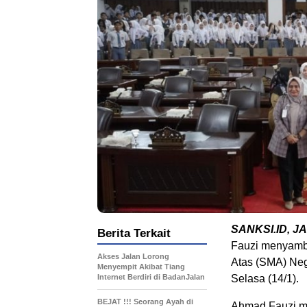
SANKSI.ID, JA
Berita Terkait
Fauzi menyambu
Akses Jalan Lorong
Atas (SMA) Neg
Menyempit Akibat Tiang
Internet Berdiri di BadanJalan
Selasa (14/1).
BEJAT !!! Seorang Ayah di
Ahmad Fauzi m