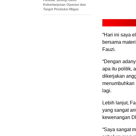
Keberlanjutan Operasi dan
Target Produksi Migas
“Hari ini saya
bersama materi
Fauzi.
“Dengan adanya
apa itu politik
dikerjakan angg
menumbuhkan p
lagi.
Lebih lanjut, F
yang sangat an
kewenangan D
“Saya sangat me