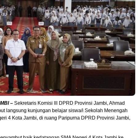
MBI –
Sekretaris Komisi lll DPRD Provinsi Jambi, Ahmad
t langsung kunjungan belajar siswa/i Sekolah Menengah
eri 4 Kota Jambi, di ruang Paripurna DPRD Provinsi Jambi,
enyambut baik kedatangan SMA Negeri 4 Kota Jambi ke