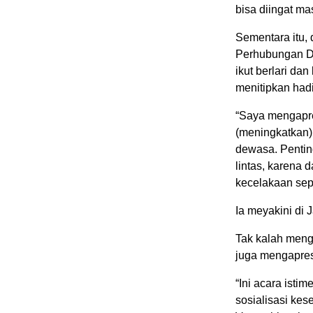
bisa diingat ma
Sementara itu,
Perhubungan Da
ikut berlari da
menitipkan hadi
“Saya mengapre
(meningkatkan) 
dewasa. Penting
lintas, karena 
kecelakaan sepe
Ia meyakini di 
Tak kalah meng
juga mengapresi
“Ini acara istim
sosialisasi kes