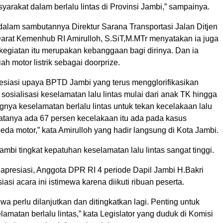
syarakat dalam berlalu lintas di Provinsi Jambi,” sampainya.
 dalam sambutannya Direktur Sarana Transportasi Jalan Ditjen
rat Kemenhub RI Amirulloh, S.SiT,M.MTr menyatakan ia juga
n kegiatan itu merupakan kebanggaan bagi dirinya. Dan ia
ah motor listrik sebagai doorprize.
siasi upaya BPTD Jambi yang terus mengglorifikasikan
sosialisasi keselamatan lalu lintas mulai dari anak TK hingga
nya keselamatan berlalu lintas untuk tekan kecelakaan lalu
datanya ada 67 persen kecelakaan itu ada pada kasus
da motor,” kata Amirulloh yang hadir langsung di Kota Jambi.
Jambi tingkat kepatuhan keselamatan lalu lintas sangat tinggi.
apresiasi, Anggota DPR RI 4 periode Dapil Jambi H.Bakri
asi acara ini istimewa karena diikuti ribuan peserta.
ewa perlu dilanjutkan dan ditingkatkan lagi. Penting untuk
elamatan berlalu lintas,” kata Legislator yang duduk di Komisi