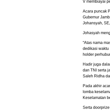
V membiayai per
Acara puncak PK
Gubernur Jambi 
Johansyah, SE
Johasyah mengin
“Atas nama mas
dedikasi waktu
holder perhubun
Hadir juga dal
dan TNI serta j
Saleh Ridha da
Pada akhir aca
lomba keselama
Keselamatan ber
Serta doorprize