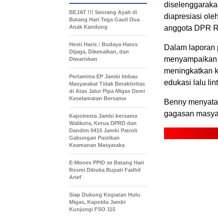
diselenggaraka
BEJAT !!! Seorang Ayah di
diapresiasi ole
Batang Hari Tega Gauli Dua
Anak Kandung
anggota DPR RI
Hesti Haris : Budaya Harus
Dalam laporan 
Dijaga, Dikenalkan, dan
menyampaikan, 
Diwariskan
meningkatkan k
Pertamina EP Jambi Imbau
edukasi lalu lin
Masyarakat Tidak Beraktivitas
di Atas Jalur Pipa Migas Demi
Keselamatan Bersama
Benny menyata
gagasan masyar
Kapolresta Jambi bersama
Walikota, Ketua DPRD dan
Dandim 0415 Jambi Patroli
Gabungan Pastikan
Keamanan Masyaraka
E-Monev PPID se Batang Hari
Resmi Dibuka Bupati Fadhil
Arief
Siap Dukung Kegiatan Hulu
Migas, Kapolda Jambi
Kunjungi FSO 115