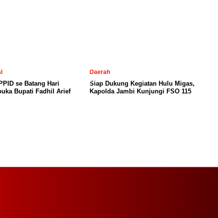
l
Daerah
PID se Batang Hari
Siap Dukung Kegiatan Hulu Migas,
uka Bupati Fadhil Arief
Kapolda Jambi Kunjungi FSO 115