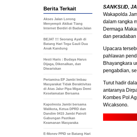
SANKSI.ID, J
Berita Terkait
Wakapolda Jam
Akses Jalan Lorong
dalam rangka m
Menyempit Akibat Tiang
Internet Berdiri di BadanJalan
Dermaga Makam 
dan peradaban 
BEJAT !!! Seorang Ayah di
Batang Hari Tega Gauli Dua
Upacara terseb
Anak Kandung
pahlawan pendah
Hesti Haris : Budaya Harus
Bhayangkara un
Dijaga, Dikenalkan, dan
Diwariskan
pengabdian, sert
Pertamina EP Jambi Imbau
Turut hadir dal
Masyarakat Tidak Beraktivitas
di Atas Jalur Pipa Migas Demi
antaranya Dirp
Keselamatan Bersama
Kombes Pol Agu
Wicaksono.
Kapolresta Jambi bersama
Walikota, Ketua DPRD dan
Dandim 0415 Jambi Patroli
Gabungan Pastikan
Keamanan Masyaraka
E-Monev PPID se Batang Hari