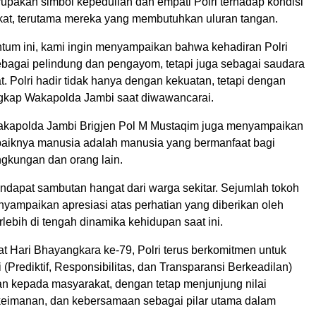
rupakan simbol kepedulian dan empati Polri terhadap kondisi
kat, terutama mereka yang membutuhkan uluran tangan.
tum ini, kami ingin menyampaikan bahwa kehadiran Polri
bagai pelindung dan pengayom, tetapi juga sebagai saudara
. Polri hadir tidak hanya dengan kekuatan, tetapi dengan
ungkap Wakapolda Jambi saat diwawancarai.
akapolda Jambi Brigjen Pol M Mustaqim juga menyampaikan
aiknya manusia adalah manusia yang bermanfaat bagi
ngkungan dan orang lain.
endapat sambutan hangat dari warga sekitar. Sejumlah tokoh
yampaikan apresiasi atas perhatian yang diberikan oleh
rlebih di tengah dinamika kehidupan saat ini.
 Hari Bhayangkara ke-79, Polri terus berkomitmen untuk
 (Prediktif, Responsibilitas, dan Transparansi Berkeadilan)
n kepada masyarakat, dengan tetap menjunjung nilai
eimanan, dan kebersamaan sebagai pilar utama dalam