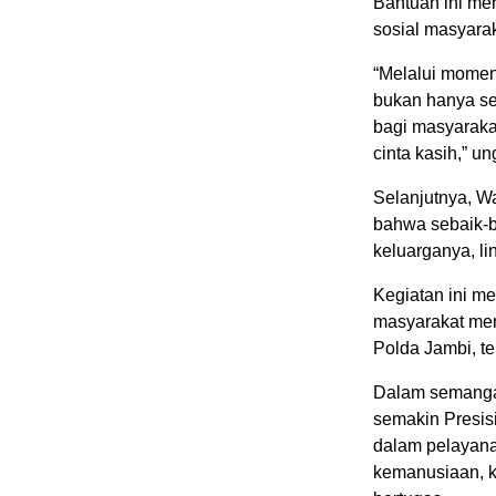
Bantuan ini me
sosial masyara
“Melalui momen
bukan hanya se
bagi masyarakat
cinta kasih,” 
Selanjutnya, W
bahwa sebaik-b
keluarganya, li
Kegiatan ini m
masyarakat men
Polda Jambi, te
Dalam semangat
semakin Presisi
dalam pelayana
kemanusiaan, k