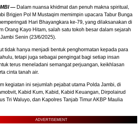
AMBI —
Dalam nuansa khidmat dan penuh makna spiritual,
bi Brigjen Pol M Mustaqim memimpin upacara Tabur Bunga
emperingati Hari Bhayangkara ke-79, yang dilaksanakan di
Orang Kayo Hitam, salah satu tokoh besar dalam sejarah
Jambi Senin (23/6/2025).
ut tidak hanya menjadi bentuk penghormatan kepada para
ulu, tetapi juga sebagai pengingat bagi setiap insan
tuk terus meneladani semangat perjuangan, keikhlasan
a cinta tanah air.
am kegiatan ini sejumlah pejabat utama Polda Jambi, di
amobvit, Kabid Kum, Kabid, Kabid Keuangan, Dirpolairud
s Tri Waluyo, dan Kapolres Tanjab Timur AKBP Maulia
ADVERTISEMENT