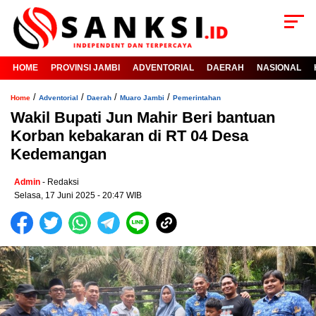
HOME
PROVINSI JAMBI
ADVENTORIAL
DAERAH
NASIONAL
/
/
/
/
Home
Adventorial
Daerah
Muaro Jambi
Pemerintahan
Wakil Bupati Jun Mahir Beri bantuan
Korban kebakaran di RT 04 Desa
Kedemangan
Admin
- Redaksi
Selasa, 17 Juni 2025 - 20:47 WIB