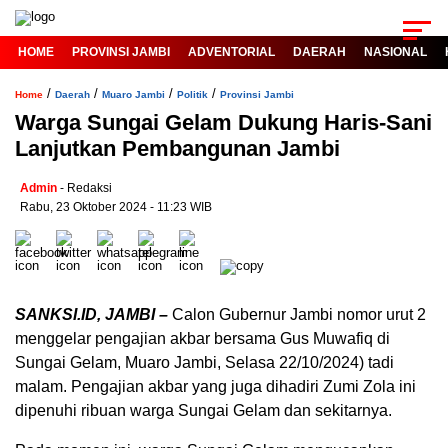
HOME
PROVINSI JAMBI
ADVENTORIAL
DAERAH
NASIONAL
/
/
/
/
Home
Daerah
Muaro Jambi
Politik
Provinsi Jambi
Warga Sungai Gelam Dukung Haris-Sani
Lanjutkan Pembangunan Jambi
Admin
- Redaksi
Rabu, 23 Oktober 2024 - 11:23 WIB
SANKSI.ID, JAMBI –
Calon Gubernur Jambi nomor urut 2
menggelar pengajian akbar bersama Gus Muwafiq di
Sungai Gelam, Muaro Jambi, Selasa 22/10/2024) tadi
malam. Pengajian akbar yang juga dihadiri Zumi Zola ini
dipenuhi ribuan warga Sungai Gelam dan sekitarnya.