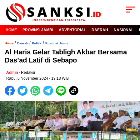
HOME
PROVINSI JAMBI
ADVENTORIAL
DAERAH
NASIONAL
/
/
/
Home
Daerah
Politik
Provinsi Jambi
Al Haris Gelar Tabligh Akbar Bersama
Das’ad Latif di Sebapo
Admin
- Redaksi
Rabu, 6 November 2024 - 19:13 WIB