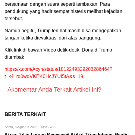
bersamaan dengan suara seperti tembakan. Para
pendukung yang hadir sempat histeris melihat kejadian
tersebut.
Namun begitu, Trump terlihat masih bisa mengepalkan
tangan ketika dievakuasi dari atas panggung.
Klik link di bawah Video detik-detik, Donald Trump
ditembak
https://x.com/Acyn/status/1812249329203286464?
t=k4_rd0wdVKEK0HcJYUl5tA&s=19
Akomentar Anda Terkait Artikel Ini?
BERITA TERKAIT
Sabtu, 8 Agustus 2026 - 14:05 WIB
Akses Jalan Lorong Menyempit Akibat Tiang Internet Berdiri