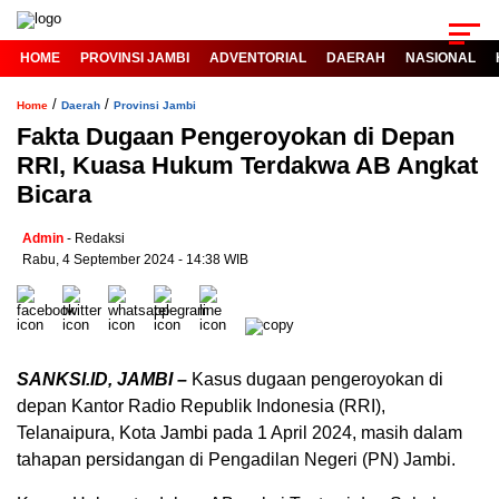
HOME
PROVINSI JAMBI
ADVENTORIAL
DAERAH
NASIONAL
/
/
Home
Daerah
Provinsi Jambi
Fakta Dugaan Pengeroyokan di Depan
RRI, Kuasa Hukum Terdakwa AB Angkat
Bicara
Admin
- Redaksi
Rabu, 4 September 2024 - 14:38 WIB
SANKSI.ID, JAMBI –
Kasus dugaan pengeroyokan di
depan Kantor Radio Republik Indonesia (RRI),
Telanaipura, Kota Jambi pada 1 April 2024, masih dalam
tahapan persidangan di Pengadilan Negeri (PN) Jambi.