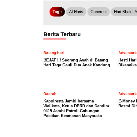
Tag :
Al Haris
Gubernur
Hari Bhakti 
Berita Terbaru
Batang Hari
Adventoria
BEJAT !!! Seorang Ayah di Batang
Hesti Har
Hari Tega Gauli Dua Anak Kandung
Dikenalka
Daerah
Adventoria
Kapolresta Jambi bersama
E-Monev P
Walikota, Ketua DPRD dan Dandim
Resmi Dib
0415 Jambi Patroli Gabungan
Pastikan Keamanan Masyaraka