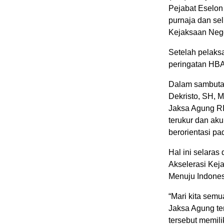
Pejabat Eselon 
purnaja dan se
Kejaksaan Nege
Setelah pelaks
peringatan HBA
Dalam sambutan
Dekristo, SH, M
Jaksa Agung RI
terukur dan ak
berorientasi p
Hal ini selara
Akselerasi Ke
Menuju Indone
“Mari kita sem
Jaksa Agung te
tersebut memili