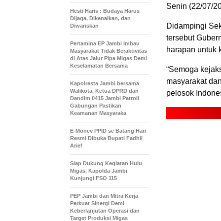
Senin (22/07/20
Hesti Haris : Budaya Harus
Dijaga, Dikenalkan, dan
Didampingi Sek
Diwariskan
tersebut Guber
Pertamina EP Jambi Imbau
harapan untuk 
Masyarakat Tidak Beraktivitas
di Atas Jalur Pipa Migas Demi
Keselamatan Bersama
“Semoga kejak
masyarakat dan
Kapolresta Jambi bersama
Walikota, Ketua DPRD dan
pelosok Indonesi
Dandim 0415 Jambi Patroli
Gabungan Pastikan
Keamanan Masyaraka
E-Monev PPID se Batang Hari
Resmi Dibuka Bupati Fadhil
Arief
Siap Dukung Kegiatan Hulu
Migas, Kapolda Jambi
Kunjungi FSO 115
PEP Jambi dan Mitra Kerja
Perkuat Sinergi Demi
Keberlanjutan Operasi dan
Target Produksi Migas