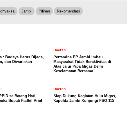
Adhyaksa
Jambi
Pilihan
Rekomendasi
l
Daerah
is : Budaya Harus Dijaga,
Pertamina EP Jambi Imbau
n, dan Diwariskan
Masyarakat Tidak Beraktivitas di
Atas Jalur Pipa Migas Demi
Keselamatan Bersama
l
Daerah
PID se Batang Hari
Siap Dukung Kegiatan Hulu Migas,
uka Bupati Fadhil Arief
Kapolda Jambi Kunjungi FSO 115