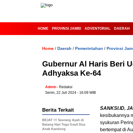
HOME
PROVINSI JAMBI
ADVENTORIAL
DAERAH
Home
Daerah
Pemerintahan
Provinsi Jam
/
/
/
Gubernur Al Haris Beri 
Adhyaksa Ke-64
Admin
- Redaksi
Senin, 22 Juli 2024 - 16:09 WIB
SANKSI.ID, JA
Berita Terkait
kesibukannya m
BEJAT !!! Seorang Ayah di
syukuran Perin
Batang Hari Tega Gauli Dua
Anak Kandung
bertempat di Au