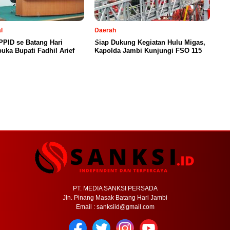
l
Daerah
PID se Batang Hari
Siap Dukung Kegiatan Hulu Migas,
uka Bupati Fadhil Arief
Kapolda Jambi Kunjungi FSO 115
PT. MEDIA SANKSI PERSADA
Jln. Pinang Masak Batang Hari Jambi
Email : sanksiid@gmail.com