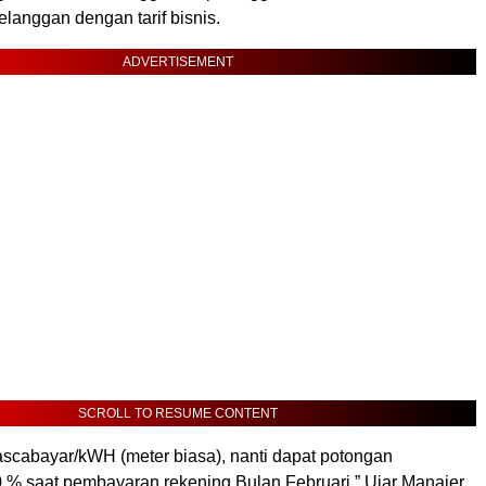
elanggan dengan tarif bisnis.
ADVERTISEMENT
SCROLL TO RESUME CONTENT
ascabayar/kWH (meter biasa), nanti dapat potongan
% saat pembayaran rekening Bulan Februari,” Ujar Manajer