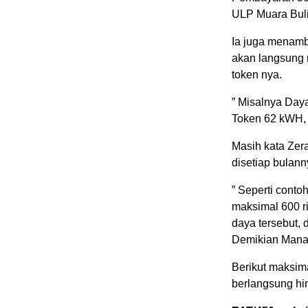
ULP Muara Bul
Ia juga menamb
akan langsung
token nya.
” Misalnya Daya
Token 62 kWH, 
Masih kata Zer
disetiap bulann
” Seperti conto
maksimal 600 ri
daya tersebut, d
Demikian Manaj
Berikut maksim
berlangsung hi