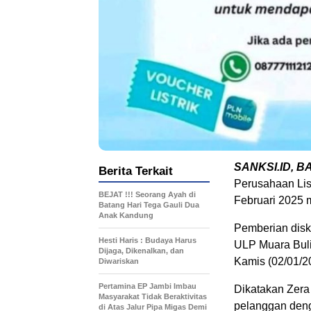
SANKSI.ID, B
Berita Terkait
Perusahaan Lis
BEJAT !!! Seorang Ayah di
Februari 2025 
Batang Hari Tega Gauli Dua
Anak Kandung
Pemberian disko
Hesti Haris : Budaya Harus
ULP Muara Bulia
Dijaga, Dikenalkan, dan
Kamis (02/01/2
Diwariskan
Pertamina EP Jambi Imbau
Dikatakan Zera 
Masyarakat Tidak Beraktivitas
pelanggan denga
di Atas Jalur Pipa Migas Demi