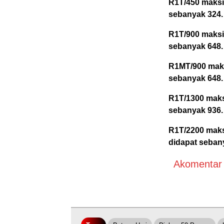
R1T/450 maksi
sebanyak 324.
R1T/900 maksi
sebanyak 648.
R1MT/900 maks
sebanyak 648.
R1T/1300 maks
sebanyak 936.
R1T/2200 maks
didapat seban
Akomentar A