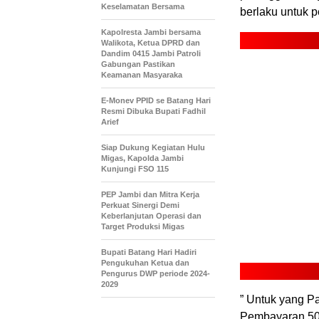
Keselamatan Bersama
berlaku untuk p
Kapolresta Jambi bersama
Walikota, Ketua DPRD dan
Dandim 0415 Jambi Patroli
Gabungan Pastikan
Keamanan Masyaraka
E-Monev PPID se Batang Hari
Resmi Dibuka Bupati Fadhil
Arief
Siap Dukung Kegiatan Hulu
Migas, Kapolda Jambi
Kunjungi FSO 115
PEP Jambi dan Mitra Kerja
Perkuat Sinergi Demi
Keberlanjutan Operasi dan
Target Produksi Migas
Bupati Batang Hari Hadiri
Pengukuhan Ketua dan
Pengurus DWP periode 2024-
2029
” Untuk yang P
Pembayaran 50 