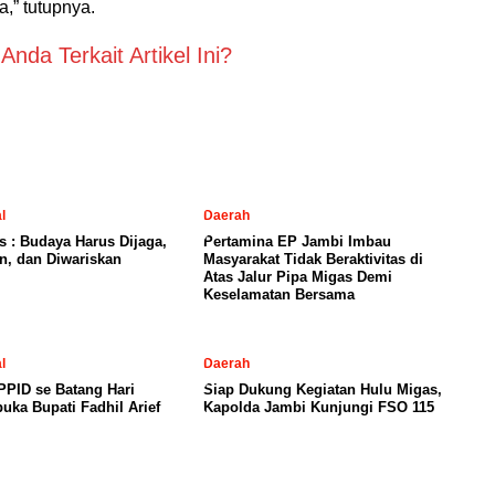
,” tutupnya.
nda Terkait Artikel Ini?
l
Daerah
is : Budaya Harus Dijaga,
Pertamina EP Jambi Imbau
n, dan Diwariskan
Masyarakat Tidak Beraktivitas di
Atas Jalur Pipa Migas Demi
Keselamatan Bersama
l
Daerah
PID se Batang Hari
Siap Dukung Kegiatan Hulu Migas,
uka Bupati Fadhil Arief
Kapolda Jambi Kunjungi FSO 115