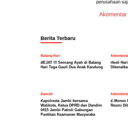
perusahaan saja
Akomentar A
Berita Terbaru
Batang Hari
Adventoria
BEJAT !!! Seorang Ayah di Batang
Hesti Har
Hari Tega Gauli Dua Anak Kandung
Dikenalka
Daerah
Adventoria
Kapolresta Jambi bersama
E-Monev P
Walikota, Ketua DPRD dan Dandim
Resmi Dib
0415 Jambi Patroli Gabungan
Pastikan Keamanan Masyaraka