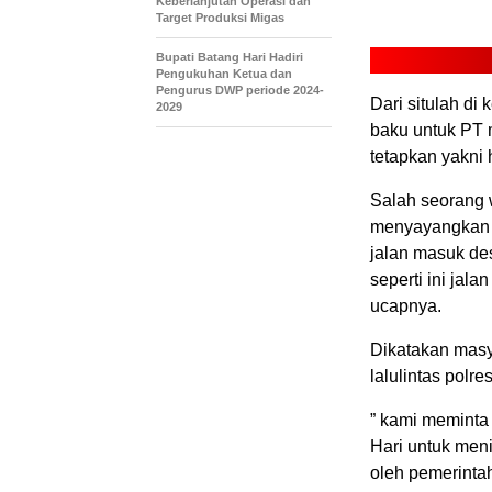
Keberlanjutan Operasi dan
Target Produksi Migas
Bupati Batang Hari Hadiri
Pengukuhan Ketua dan
Pengurus DWP periode 2024-
Dari situlah d
2029
baku untuk PT 
tetapkan yakni 
Salah seorang 
menyayangkan j
jalan masuk de
seperti ini jal
ucapnya.
Dikatakan masy
lalulintas polr
” kami meminta
Hari untuk meni
oleh pemerintah