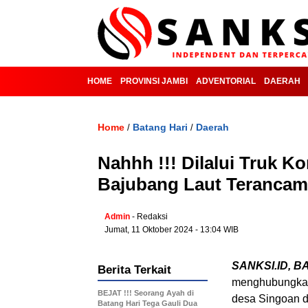
HOME
PROVINSI JAMBI
ADVENTORIAL
DAERAH
Home
Batang Hari
Daerah
/
/
Nahhh !!! Dilalui Truk K
Bajubang Laut Terancam
Admin
- Redaksi
Jumat, 11 Oktober 2024 - 13:04 WIB
SANKSI.ID, B
Berita Terkait
menghubungkan 
BEJAT !!! Seorang Ayah di
desa Singoan d
Batang Hari Tega Gauli Dua