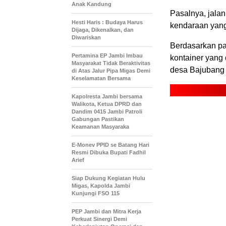
Anak Kandung
Pasalnya, jalan
Hesti Haris : Budaya Harus
kendaraan yang 
Dijaga, Dikenalkan, dan
Diwariskan
Berdasarkan pa
Pertamina EP Jambi Imbau
kontainer yan
Masyarakat Tidak Beraktivitas
desa Bajubang
di Atas Jalur Pipa Migas Demi
Keselamatan Bersama
Kapolresta Jambi bersama
Walikota, Ketua DPRD dan
Dandim 0415 Jambi Patroli
Gabungan Pastikan
Keamanan Masyaraka
E-Monev PPID se Batang Hari
Resmi Dibuka Bupati Fadhil
Arief
Siap Dukung Kegiatan Hulu
Migas, Kapolda Jambi
Kunjungi FSO 115
PEP Jambi dan Mitra Kerja
Perkuat Sinergi Demi