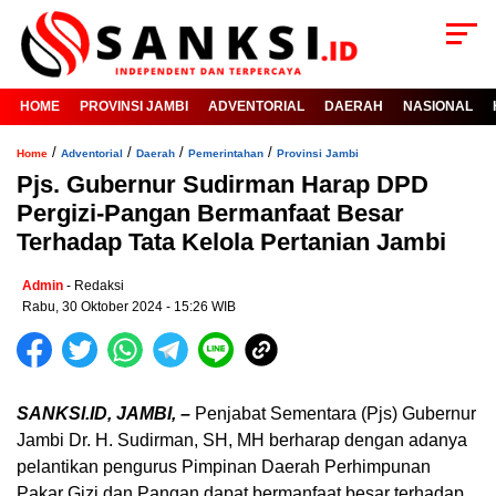
HOME
PROVINSI JAMBI
ADVENTORIAL
DAERAH
NASIONAL
/
/
/
/
Home
Adventorial
Daerah
Pemerintahan
Provinsi Jambi
Pjs. Gubernur Sudirman Harap DPD
Pergizi-Pangan Bermanfaat Besar
Terhadap Tata Kelola Pertanian Jambi
Admin
- Redaksi
Rabu, 30 Oktober 2024 - 15:26 WIB
SANKSI.ID, JAMBI, –
Penjabat Sementara (Pjs) Gubernur
Jambi Dr. H. Sudirman, SH, MH berharap dengan adanya
pelantikan pengurus Pimpinan Daerah Perhimpunan
Pakar Gizi dan Pangan dapat bermanfaat besar terhadap