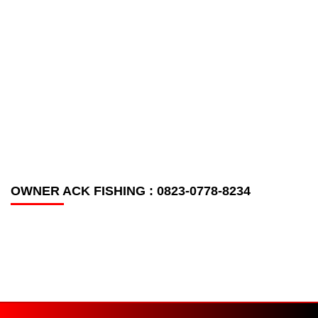
PT. MEDIA SANKSI PERSADA
Jln. Pinang Masak Batang Hari Jambi
Email : sanksiid@gmail.com
HOME
REDAKSI
PEDOMAN MEDIA SIBER
SOP PERLINDUNGAN WARTAWAN
TENTANG KAMI
COPYRIGHT @ 2024 PT. MEDIA SANKSI PERSADA