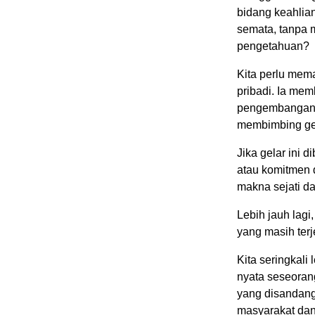
bidang keahlian
semata, tanpa 
pengetahuan?
Kita perlu mem
pribadi. Ia me
pengembangan i
membimbing ge
Jika gelar ini 
atau komitmen 
makna sejati dar
Lebih jauh lagi
yang masih terj
Kita seringkali
nyata seseorang
yang disandang
masyarakat dan