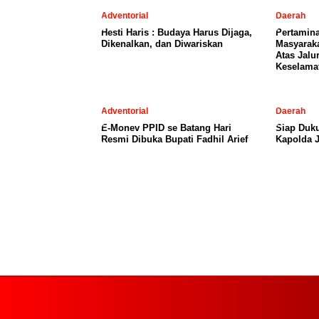
Adventorial
Daerah
Hesti Haris : Budaya Harus Dijaga,
Pertamin
Dikenalkan, dan Diwariskan
Masyaraka
Atas Jalu
Keselama
Adventorial
Daerah
E-Monev PPID se Batang Hari
Siap Duku
Resmi Dibuka Bupati Fadhil Arief
Kapolda 