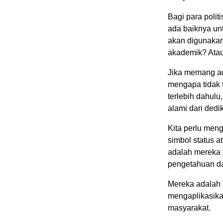
Bagi para polit
ada baiknya unt
akan digunakan
akademik? Atau
Jika memang ad
mengapa tidak 
terlebih dahul
alami dari dedi
Kita perlu meng
simbol status at
adalah mereka 
pengetahuan d
Mereka adalah s
mengaplikasik
masyarakat.