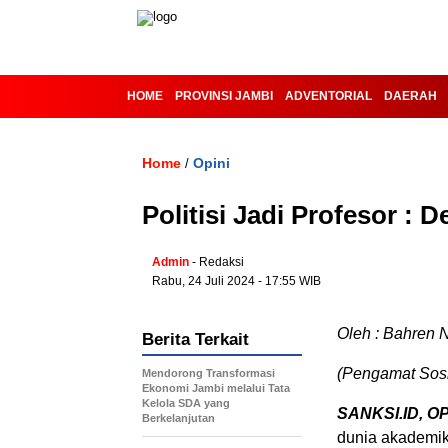
HOME
PROVINSI JAMBI
ADVENTORIAL
DAERAH
Home
Opini
/
Politisi Jadi Profesor : 
Admin
- Redaksi
Rabu, 24 Juli 2024 - 17:55 WIB
Oleh : Bahren 
Berita Terkait
(Pengamat Sosia
Mendorong Transformasi
Ekonomi Jambi melalui Tata
Kelola SDA yang
SANKSI.ID, OPI
Berkelanjutan
dunia akademik