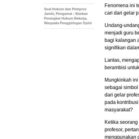
Fenomena ini t
Soal Hukum dan Pemprov
cari dari gelar 
Jambi, Pengamat : Biarkan
Perangkat Hukum Bekerja,
Waspada Penggiringan Opini
Undang-undang 
menjadi guru be
bagi kalangan 
signifikan dal
Lantas, mengapa
berambisi untuk
Mungkinkah ini
sebagai simbol 
dari gelar prof
pada kontribus
masyarakat?
Ketika seorang 
profesor, pert
menggunakan ge