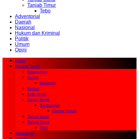
Tanjab Timur
Tebo
Adventorial
Daerah
Nasional
Hukum dan Kriminal
Politik
Umum
Opini
Home
Provinsi Jambi
Batang Hari
Bungo
Merangin
Kerinci
Kota Jambi
Muaro Jambi
Sarolangun
Sungai Penuh
Tanjab Barat
Tanjab Timur
Tebo
Adventorial