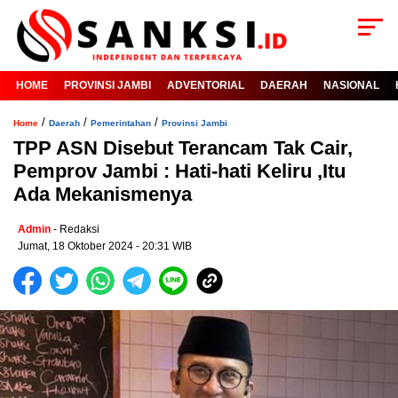
HOME
PROVINSI JAMBI
ADVENTORIAL
DAERAH
NASIONAL
/
/
/
Home
Daerah
Pemerintahan
Provinsi Jambi
TPP ASN Disebut Terancam Tak Cair,
Pemprov Jambi : Hati-hati Keliru ,Itu
Ada Mekanismenya
Admin
- Redaksi
Jumat, 18 Oktober 2024 - 20:31 WIB