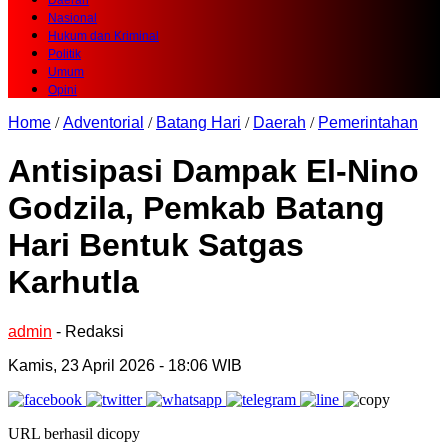
Daerah
Nasional
Hukum dan Kriminal
Politik
Umum
Opini
Home
/
Adventorial
/
Batang Hari
/
Daerah
/
Pemerintahan
Antisipasi Dampak El-Nino
Godzila, Pemkab Batang
Hari Bentuk Satgas
Karhutla
admin
- Redaksi
Kamis, 23 April 2026 - 18:06 WIB
URL berhasil dicopy