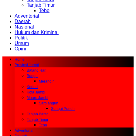
Tanjab Timur
Tebo
Adventorial
Daerah
Nasional
Hukum dan Kriminal
Politik
Umum
Opini
Home
Provinsi Jambi
Batang Hari
Bungo
Merangin
Kerinci
Kota Jambi
Muaro Jambi
Sarolangun
Sungai Penuh
Tanjab Barat
Tanjab Timur
Tebo
Adventorial