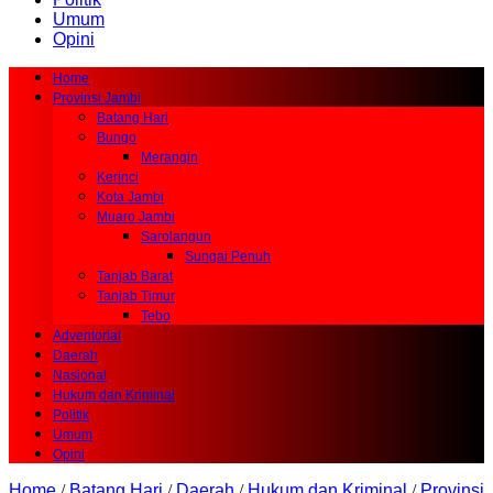
Umum
Opini
Home
Provinsi Jambi
Batang Hari
Bungo
Merangin
Kerinci
Kota Jambi
Muaro Jambi
Sarolangun
Sungai Penuh
Tanjab Barat
Tanjab Timur
Tebo
Adventorial
Daerah
Nasional
Hukum dan Kriminal
Politik
Umum
Opini
Home
/
Batang Hari
/
Daerah
/
Hukum dan Kriminal
/
Provinsi