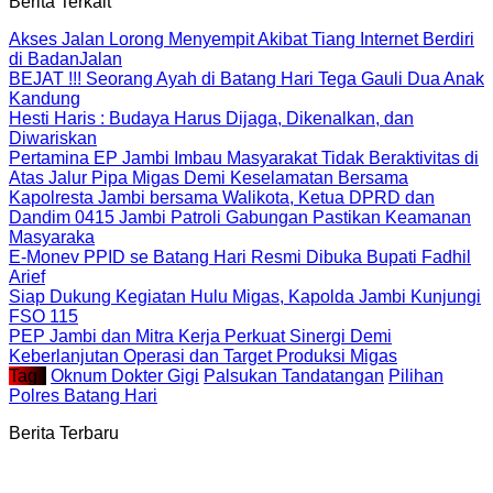
Berita Terkait
Akses Jalan Lorong Menyempit Akibat Tiang Internet Berdiri
di BadanJalan
BEJAT !!! Seorang Ayah di Batang Hari Tega Gauli Dua Anak
Kandung
Hesti Haris : Budaya Harus Dijaga, Dikenalkan, dan
Diwariskan
Pertamina EP Jambi Imbau Masyarakat Tidak Beraktivitas di
Atas Jalur Pipa Migas Demi Keselamatan Bersama
Kapolresta Jambi bersama Walikota, Ketua DPRD dan
Dandim 0415 Jambi Patroli Gabungan Pastikan Keamanan
Masyaraka
E-Monev PPID se Batang Hari Resmi Dibuka Bupati Fadhil
Arief
Siap Dukung Kegiatan Hulu Migas, Kapolda Jambi Kunjungi
FSO 115
PEP Jambi dan Mitra Kerja Perkuat Sinergi Demi
Keberlanjutan Operasi dan Target Produksi Migas
Tag :
Oknum Dokter Gigi
Palsukan Tandatangan
Pilihan
Polres Batang Hari
Berita Terbaru