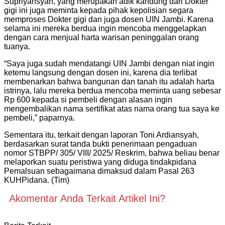
Supriyansyah, yang merupakan adik kandung dari Dokter
gigi ini juga meminta kepada pihak kepolisian segara
memproses Dokter gigi dan juga dosen UIN Jambi. Karena
selama ini mereka berdua ingin mencoba menggelapkan
dengan cara menjual harta warisan peninggalan orang
tuanya.
“Saya juga sudah mendatangi UIN Jambi dengan niat ingin
ketemu langsung dengan dosen ini, karena dia terlibat
membenarkan bahwa bangunan dan tanah itu adalah harta
istrinya, lalu mereka berdua mencoba meminta uang sebesar
Rp 600 kepada si pembeli dengan alasan ingin
mengembalikan nama sertifikat atas nama orang tua saya ke
pembeli,” paparnya.
Sementara itu, terkait dengan laporan Toni Ardiansyah,
berdasarkan surat tanda bukti penerimaan pengaduan
nomor STBPP/ 305/ VIII/ 2025/ Reskrim, bahwa beliau benar
melaporkan suatu peristiwa yang diduga tindakpidana
Pemalsuan sebagaimana dimaksud dalam Pasal 263
KUHPidana. (Tim)
Akomentar Anda Terkait Artikel Ini?