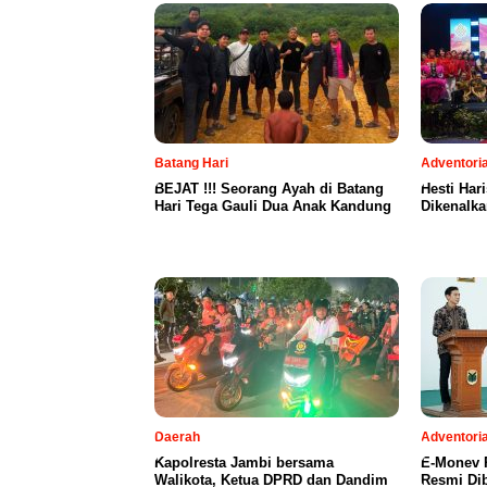
Batang Hari
Adventoria
BEJAT !!! Seorang Ayah di Batang
Hesti Har
Hari Tega Gauli Dua Anak Kandung
Dikenalka
Daerah
Adventoria
Kapolresta Jambi bersama
E-Monev P
Walikota, Ketua DPRD dan Dandim
Resmi Dib