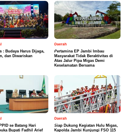
l
Daerah
is : Budaya Harus Dijaga,
Pertamina EP Jambi Imbau
n, dan Diwariskan
Masyarakat Tidak Beraktivitas di
Atas Jalur Pipa Migas Demi
Keselamatan Bersama
l
Daerah
PID se Batang Hari
Siap Dukung Kegiatan Hulu Migas,
uka Bupati Fadhil Arief
Kapolda Jambi Kunjungi FSO 115