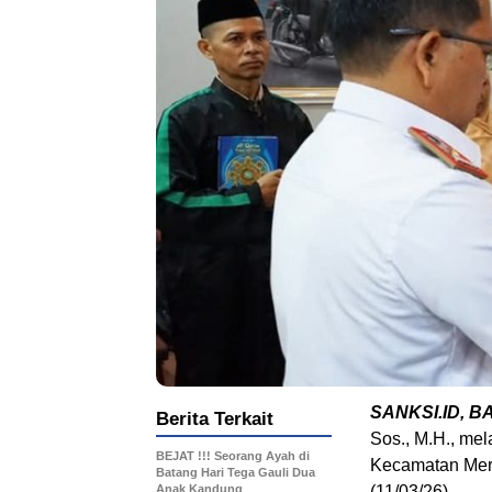
SANKSI.ID, B
Berita Terkait
Sos., M.H., me
BEJAT !!! Seorang Ayah di
Kecamatan Mers
Batang Hari Tega Gauli Dua
Anak Kandung
(11/03/26).