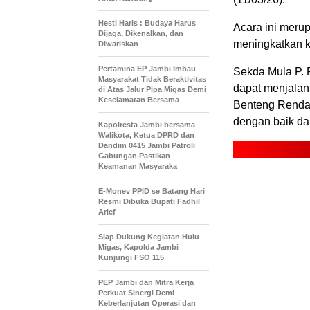
Hesti Haris : Budaya Harus
Acara ini meru
Dijaga, Dikenalkan, dan
meningkatkan ku
Diwariskan
Pertamina EP Jambi Imbau
Sekda Mula P.
Masyarakat Tidak Beraktivitas
dapat menjalan
di Atas Jalur Pipa Migas Demi
Keselamatan Bersama
Benteng Rendah
dengan baik da
Kapolresta Jambi bersama
Walikota, Ketua DPRD dan
Dandim 0415 Jambi Patroli
Gabungan Pastikan
Keamanan Masyaraka
E-Monev PPID se Batang Hari
Resmi Dibuka Bupati Fadhil
Arief
Siap Dukung Kegiatan Hulu
Migas, Kapolda Jambi
Kunjungi FSO 115
PEP Jambi dan Mitra Kerja
Perkuat Sinergi Demi
Keberlanjutan Operasi dan