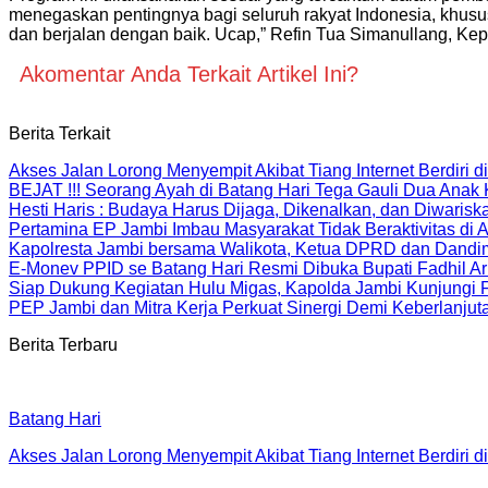
menegaskan pentingnya bagi seluruh rakyat Indonesia, khusu
dan berjalan dengan baik. Ucap,” Refin Tua Simanullang, Kep
Akomentar Anda Terkait Artikel Ini?
Berita Terkait
Akses Jalan Lorong Menyempit Akibat Tiang Internet Berdiri 
BEJAT !!! Seorang Ayah di Batang Hari Tega Gauli Dua Anak
Hesti Haris : Budaya Harus Dijaga, Dikenalkan, dan Diwarisk
Pertamina EP Jambi Imbau Masyarakat Tidak Beraktivitas di
Kapolresta Jambi bersama Walikota, Ketua DPRD dan Dandi
E-Monev PPID se Batang Hari Resmi Dibuka Bupati Fadhil Ar
Siap Dukung Kegiatan Hulu Migas, Kapolda Jambi Kunjungi
PEP Jambi dan Mitra Kerja Perkuat Sinergi Demi Keberlanjut
Berita Terbaru
Batang Hari
Akses Jalan Lorong Menyempit Akibat Tiang Internet Berdiri 