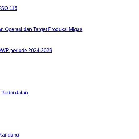
 FSO 115
an Operasi dan Target Produksi Migas
 DWP periode 2024-2029
di BadanJalan
 Kandung