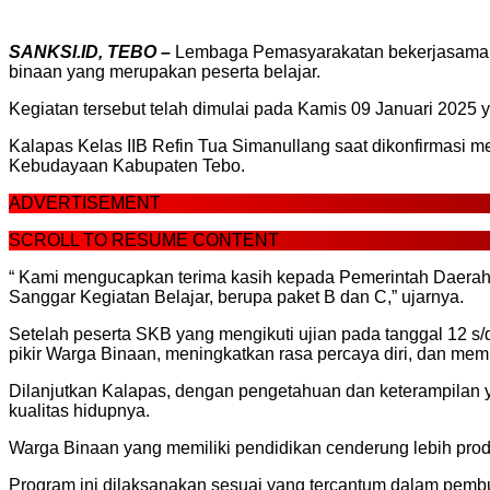
SANKSI.ID, TEBO –
Lembaga Pemasyarakatan bekerjasama d
binaan yang merupakan peserta belajar.
Kegiatan tersebut telah dimulai pada Kamis 09 Januari 2025 y
Kalapas Kelas IIB Refin Tua Simanullang saat dikonfirmasi 
Kebudayaan Kabupaten Tebo.
ADVERTISEMENT
SCROLL TO RESUME CONTENT
“ Kami mengucapkan terima kasih kepada Pemerintah Daerah
Sanggar Kegiatan Belajar, berupa paket B dan C,” ujarnya.
Setelah peserta SKB yang mengikuti ujian pada tanggal 12 s/
pikir Warga Binaan, meningkatkan rasa percaya diri, dan mem
Dilanjutkan Kalapas, dengan pengetahuan dan keterampilan y
kualitas hidupnya.
Warga Binaan yang memiliki pendidikan cenderung lebih produ
Program ini dilaksanakan sesuai yang tercantum dalam pemb