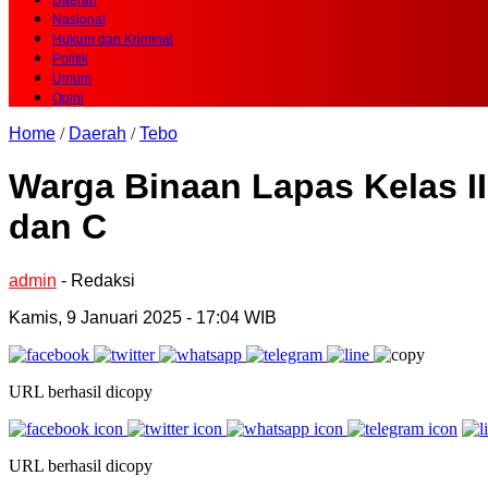
Daerah
Nasional
Hukum dan Kriminal
Politik
Umum
Opini
Home
/
Daerah
/
Tebo
Warga Binaan Lapas Kelas I
dan C
admin
- Redaksi
Kamis, 9 Januari 2025 - 17:04 WIB
URL berhasil dicopy
URL berhasil dicopy