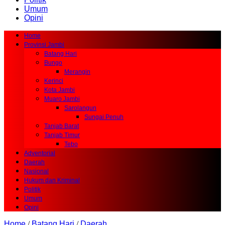
Umum
Opini
Home
Provinsi Jambi
Batang Hari
Bungo
Merangin
Kerinci
Kota Jambi
Muaro Jambi
Sarolangun
Sungai Penuh
Tanjab Barat
Tanjab Timur
Tebo
Adventorial
Daerah
Nasional
Hukum dan Kriminal
Politik
Umum
Opini
Home
/
Batang Hari
/
Daerah