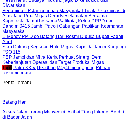
Hesti Haris : Budaya Harus Dijaga, Dikenalkan, dan
Diwariskan
Pertamina EP Jambi Imbau Masyarakat Tidak Beraktivitas di
Atas Jalur Pipa Migas Demi Keselamatan Bersama
Kapolresta Jambi bersama Walikota, Ketua DPRD dan
Dandim 0415 Jambi Patroli Gabungan Pastikan Keamanan
Masyaraka
E-Monev PPID se Batang Hari Resmi Dibuka Bupati Fadhil
Arief
Siap Dukung Kegiatan Hulu Migas, Kapolda Jambi Kunjungi
FSO 115
PEP Jambi dan Mitra Kerja Perkuat Sinergi Demi
Keberlanjutan Operasi dan Target Produksi Migas
Tag :
Batin XXIV
Headline
M4y4t mengapung
Pilihan
Rekomendasi
Berita Terbaru
Batang Hari
Akses Jalan Lorong Menyempit Akibat Tiang Internet Berdiri
di BadanJalan