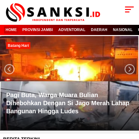
HOME
PROVINSI JAMBI
ADVENTORIAL
DAERAH
NASIONAL
Batang Hari
Next
Previous
Pagi Buta, Warga Muara Bulian
Dihebohkan Dengan Si Jago Merah Lahap
Bangunan Hingga Ludes