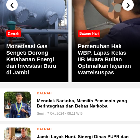
‹
›
Daerah
Batang Hari
Monetisasi Gas
Pemenuhan Hak
Sengeti Dorong
WBP, Lapas Kelas
Ketahanan Energi
IIB Muara Bulian
dan Investasi Baru
Optimalkan layanan
di Jambi
Wartelsuspas
DAERAH
Menolak Narkoba, Memilih Pemimpin yang
Berintegritas dan Bebas Narkoba
Senin, 7 Okt 2024 - 08:11 WIB
DAERAH
Jambi Layak Huni: Sinergi Dinas PUPR dan