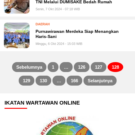
TNI Melalui DUMISAKE Bedah Rumah
Senin, 7 Okt 2024 - 07:18 WIB
DAERAH
Purnawirawan Merdeka Siap Menangkan
Haris-Sani
Minggu, 6 Okt 2024 - 15:03 WIB
Sebelumnya
1
…
126
127
128
Paginasi
129
130
…
166
Selanjutnya
pos
IKATAN WARTAWAN ONLINE