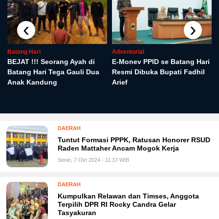
‹
›
Batang Hari
Adventorial
n
BEJAT !!! Seorang Ayah di
E-Monev PPID se Batang Hari
Batang Hari Tega Gauli Dua
Resmi Dibuka Bupati Fadhil
Anak Kandung
Arief
DAERAH
Tuntut Formasi PPPK, Ratusan Honorer RSUD
Raden Mattaher Ancam Mogok Kerja
Senin, 7 Okt 2024 - 11:37 WIB
DAERAH
Kumpulkan Relawan dan Timses, Anggota
Terpilih DPR RI Rocky Candra Gelar
Tasyakuran