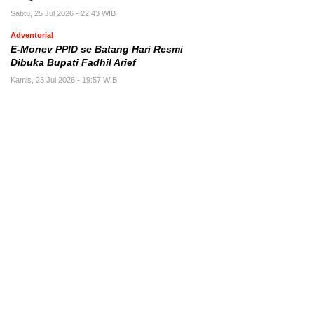
Sabtu, 25 Jul 2026 - 22:43 WIB
Adventorial
E-Monev PPID se Batang Hari Resmi
Dibuka Bupati Fadhil Arief
Kamis, 23 Jul 2026 - 19:57 WIB
OWNER ACK FISHING : 0823-0778-8234
PT. MEDIA SANKSI PERSADA
Jln. Pinang Masak Batang Hari Jambi
Email : sanksiid@gmail.com