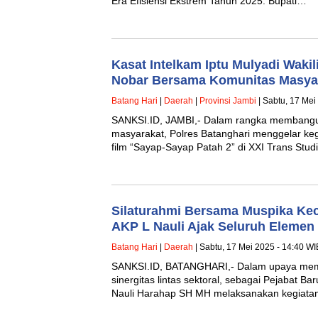
Era Efisiensi Ekstrem Tahun 2025. Bupati…
Kasat Intelkam Iptu Mulyadi Wakil
Nobar Bersama Komunitas Masya
Batang Hari
|
Daerah
|
Provinsi Jambi
| Sabtu, 17 Mei
SANKSI.ID, JAMBI,- Dalam rangka membang
masyarakat, Polres Batanghari menggelar keg
film “Sayap-Sayap Patah 2” di XXI Trans Stud
Silaturahmi Bersama Muspika K
AKP L Nauli Ajak Seluruh Elemen 
Batang Hari
|
Daerah
| Sabtu, 17 Mei 2025 - 14:40 WI
SANKSI.ID, BATANGHARI,- Dalam upaya memp
sinergitas lintas sektoral, sebagai Pejabat 
Nauli Harahap SH MH melaksanakan kegiatan