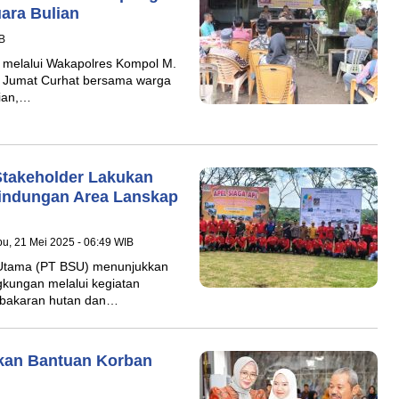
ara Bulian
IB
 melalui Wakapolres Kompol M.
n Jumat Curhat bersama warga
lian,…
Stakeholder Lakukan
lindungan Area Lanskap
u, 21 Mei 2025 - 06:49 WIB
Utama (PT BSU) menunjukkan
gkungan melalui kegiatan
ebakaran hutan dan…
hkan Bantuan Korban