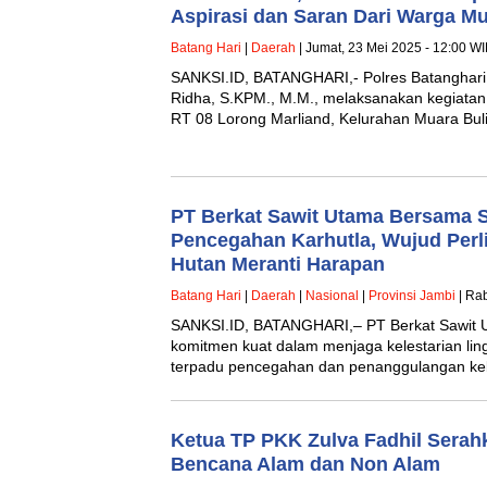
Aspirasi dan Saran Dari Warga Mu
Batang Hari
|
Daerah
| Jumat, 23 Mei 2025 - 12:00 W
SANKSI.ID, BATANGHARI,- Polres Batanghari
Ridha, S.KPM., M.M., melaksanakan kegiata
RT 08 Lorong Marliand, Kelurahan Muara Bu
PT Berkat Sawit Utama Bersama 
Pencegahan Karhutla, Wujud Per
Hutan Meranti Harapan
Batang Hari
|
Daerah
|
Nasional
|
Provinsi Jambi
| Rab
SANKSI.ID, BATANGHARI,– PT Berkat Sawit 
komitmen kuat dalam menjaga kelestarian lin
terpadu pencegahan dan penanggulangan k
Ketua TP PKK Zulva Fadhil Sera
Bencana Alam dan Non Alam