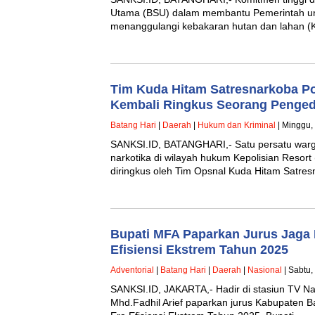
Utama (BSU) dalam membantu Pemerintah u
menanggulangi kebakaran hutan dan lahan (
Tim Kuda Hitam Satresnarkoba Po
Kembali Ringkus Seorang Penged
Batang Hari
|
Daerah
|
Hukum dan Kriminal
| Minggu,
SANKSI.ID, BATANGHARI,- Satu persatu war
narkotika di wilayah hukum Kepolisian Resort 
diringkus oleh Tim Opsnal Kuda Hitam Satre
Bupati MFA Paparkan Jurus Jaga
Efisiensi Ekstrem Tahun 2025
Adventorial
|
Batang Hari
|
Daerah
|
Nasional
| Sabtu,
SANKSI.ID, JAKARTA,- Hadir di stasiun TV Na
Mhd.Fadhil Arief paparkan jurus Kabupaten 