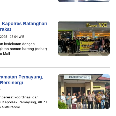
i Kapolres Batanghari
rakat
 2025 - 15:04 WIB
un kedekatan dengan
iatan nonton bareng (nobar)
io Mall…
ecamatan Pemayung,
Bersinergi
B
ererat koordinasi dan
Baru Kapolsek Pemayung, AKP L
 silaturahmi…