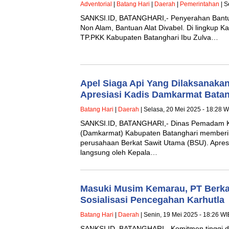
Adventorial
|
Batang Hari
|
Daerah
|
Pemerintahan
| S
SANKSI.ID, BATANGHARI,- Penyerahan Bant
Non Alam, Bantuan Alat Divabel. Di lingkup K
TP.PKK Kabupaten Batanghari Ibu Zulva…
Apel Siaga Api Yang Dilaksanak
Apresiasi Kadis Damkarmat Batan
Batang Hari
|
Daerah
| Selasa, 20 Mei 2025 - 18:28 W
SANKSI.ID, BATANGHARI,- Dinas Pemadam 
(Damkarmat) Kabupaten Batanghari memberi
perusahaan Berkat Sawit Utama (BSU). Apresi
langsung oleh Kepala…
Masuki Musim Kemarau, PT Berka
Sosialisasi Pencegahan Karhutla
Batang Hari
|
Daerah
| Senin, 19 Mei 2025 - 18:26 WI
SANKSI.ID, BATANGHARI,- Komitmen tinggi da