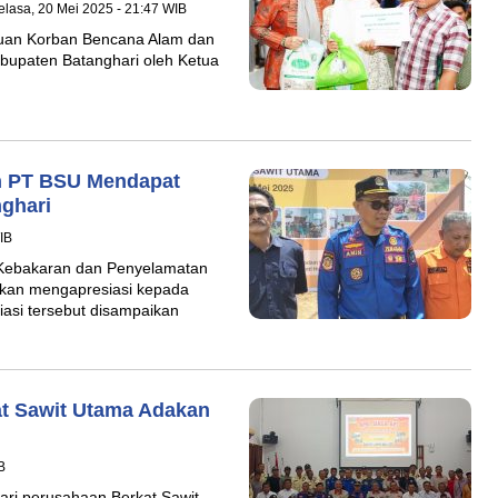
elasa, 20 Mei 2025 - 21:47 WIB
uan Korban Bencana Alam dan
abupaten Batanghari oleh Ketua
an PT BSU Mendapat
ghari
IB
Kebakaran dan Penyelamatan
kan mengapresiasi kepada
asi tersebut disampaikan
t Sawit Utama Adakan
B
ri perusahaan Berkat Sawit