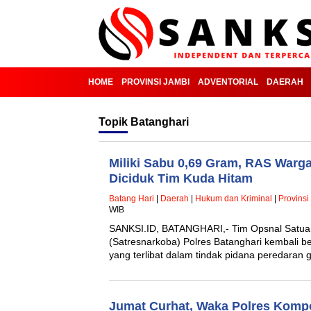
HOME
PROVINSI JAMBI
ADVENTORIAL
DAERAH
Topik
Batanghari
Miliki Sabu 0,69 Gram, RAS War
Diciduk Tim Kuda Hitam
Batang Hari
|
Daerah
|
Hukum dan Kriminal
|
Provinsi
WIB
SANKSI.ID, BATANGHARI,- Tim Opsnal Satua
(Satresnarkoba) Polres Batanghari kembali be
yang terlibat dalam tindak pidana peredaran 
Jumat Curhat, Waka Polres Komp