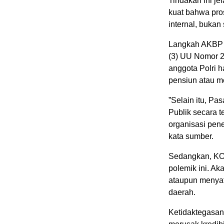
‎Tindakan ini 
kuat bahwa pros
internal, bukan
‎Langkah AKBP 
(3) UU Nomor 2
anggota Polri h
pensiun atau me
‎”Selain itu, P
Publik secara t
organisasi pen
kata sumber.
‎Sedangkan, KON
polemik ini. Ak
ataupun menyata
daerah.
‎Ketidaktegasan