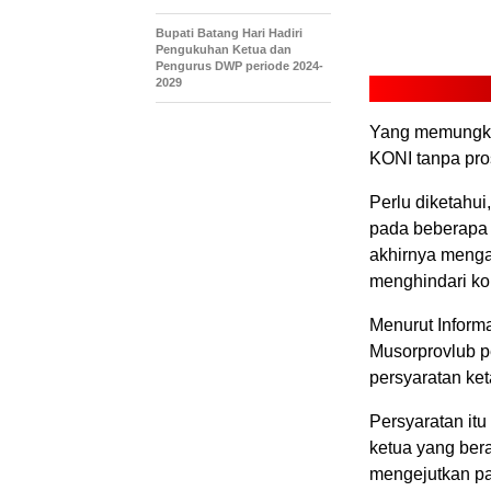
Bupati Batang Hari Hadiri
Pengukuhan Ketua dan
Pengurus DWP periode 2024-
2029
‎Yang memungki
KONI tanpa pros
‎Perlu diketah
pada beberapa 
akhirnya menga
menghindari kon
‎Menurut Infor
Musorprovlub p
persyaratan ket
‎Persyaratan it
ketua yang bera
mengejutkan pa