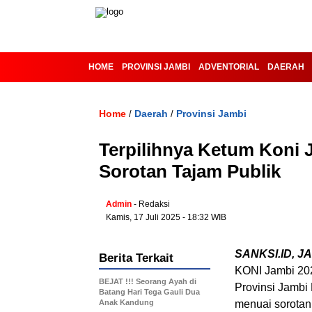
HOME
PROVINSI JAMBI
ADVENTORIAL
DAERAH
Home
Daerah
Provinsi Jambi
/
/
‎Terpilihnya Ketum Koni
Sorotan Tajam Publik
Admin
- Redaksi
Kamis, 17 Juli 2025 - 18:32 WIB
SANKSI.ID, J
Berita Terkait
KONI Jambi 202
BEJAT !!! Seorang Ayah di
Provinsi Jambi 
Batang Hari Tega Gauli Dua
Anak Kandung
menuai sorotan 