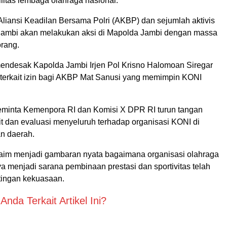
litas lembaga olahraga nasional.
 Aliansi Keadilan Bersama Polri (AKBP) dan sejumlah aktivis
i Jambi akan melakukan aksi di Mapolda Jambi dengan massa
rang.
 mendesak Kapolda Jambi Irjen Pol Krisno Halomoan Siregar
i terkait izin bagi AKBP Mat Sanusi yang memimpin KONI
eminta Kemenpora RI dan Komisi X DPR RI turun tangan
t dan evaluasi menyeluruh terhadap organisasi KONI di
an daerah.
iklaim menjadi gambaran nyata bagaimana organisasi olahraga
a menjadi sarana pembinaan prestasi dan sportivitas telah
tingan kekuasaan.
nda Terkait Artikel Ini?