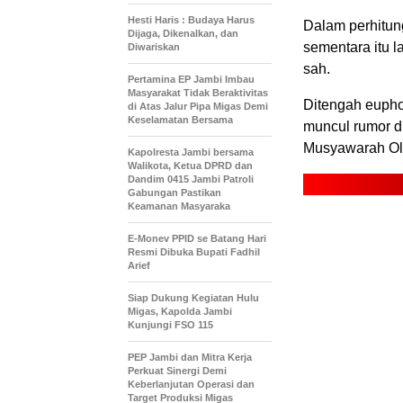
Hesti Haris : Budaya Harus
‎Dalam perhitun
Dijaga, Dikenalkan, dan
sementara itu 
Diwariskan
sah.
Pertamina EP Jambi Imbau
Masyarakat Tidak Beraktivitas
‎Ditengah eup
di Atas Jalur Pipa Migas Demi
Keselamatan Bersama
muncul rumor d
Musyawarah Ola
Kapolresta Jambi bersama
Walikota, Ketua DPRD dan
Dandim 0415 Jambi Patroli
Gabungan Pastikan
Keamanan Masyaraka
E-Monev PPID se Batang Hari
Resmi Dibuka Bupati Fadhil
Arief
Siap Dukung Kegiatan Hulu
Migas, Kapolda Jambi
Kunjungi FSO 115
PEP Jambi dan Mitra Kerja
Perkuat Sinergi Demi
Keberlanjutan Operasi dan
Target Produksi Migas