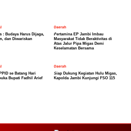
l
Daerah
is : Budaya Harus Dijaga,
Pertamina EP Jambi Imbau
n, dan Diwariskan
Masyarakat Tidak Beraktivitas di
Atas Jalur Pipa Migas Demi
Keselamatan Bersama
l
Daerah
PID se Batang Hari
Siap Dukung Kegiatan Hulu Migas,
uka Bupati Fadhil Arief
Kapolda Jambi Kunjungi FSO 115