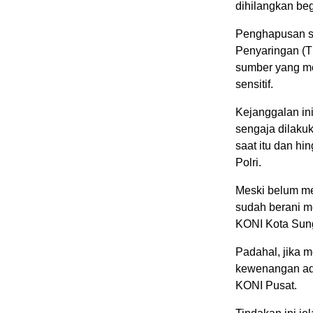
dihilangkan beg
‎Penghapusan s
Penyaringan (TP
sumber yang me
sensitif.
‎Kejanggalan i
sengaja dilaku
saat itu dan hi
Polri.
‎Meski belum m
sudah berani m
KONI Kota Sun
‎Padahal, jika 
kewenangan adm
KONI Pusat.