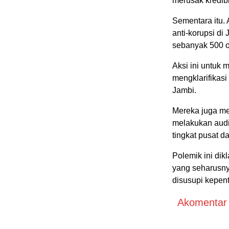
merusak kredibi
‎Sementara itu.
anti-korupsi d
sebanyak 500 o
‎Aksi ini untuk
mengklarifikas
Jambi.
‎Mereka juga m
melakukan audi
tingkat pusat d
‎Polemik ini d
yang seharusny
disusupi kepen
Akomentar A