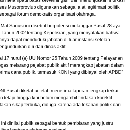
jelas melampaui batas kewenangan, dan menunjukkan indikasi
es Musorprovlub digunakan sebagai alat legitimasi politik
 sebagai forum demokratis organisasi olahraga.
Mat Sanusi ini disebut berpotensi melanggar Pasal 28 ayat
 Tahun 2002 tentang Kepolisian, yang menyatakan bahwa
anya dapat menduduki jabatan di luar instansi setelah
ngundurkan diri dari dinas aktif.
asal 17 huruf (a) UU Nomor 25 Tahun 2009 tentang Pelayanan
egas melarang pejabat publik aktif merangkap jabatan dalam
erima dana publik, termasuk KONI yang dibiayai oleh APBD”
I Pusat diketahui telah menerima laporan lengkap terkait
an tetapi hingga kini belum mengambil tindakan korektif
kan sikap terbuka, diduga karena ada tekanan politik dari
 ini dinilai publik sebagai bentuk pembiaran yang justru