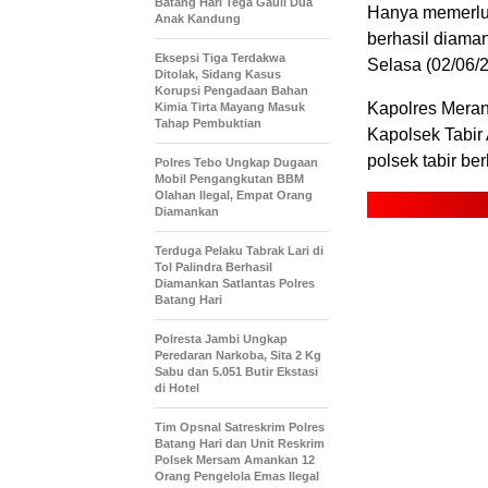
Batang Hari Tega Gauli Dua
Hanya memerluk
Anak Kandung
berhasil diaman
Eksepsi Tiga Terdakwa
Selasa (02/06/
Ditolak, Sidang Kasus
Korupsi Pengadaan Bahan
Kapolres Meran
Kimia Tirta Mayang Masuk
Tahap Pembuktian
Kapolsek Tabir
polsek tabir b
Polres Tebo Ungkap Dugaan
Mobil Pengangkutan BBM
Olahan Ilegal, Empat Orang
Diamankan
Terduga Pelaku Tabrak Lari di
Tol Palindra Berhasil
Diamankan Satlantas Polres
Batang Hari
Polresta Jambi Ungkap
Peredaran Narkoba, Sita 2 Kg
Sabu dan 5.051 Butir Ekstasi
di Hotel
Tim Opsnal Satreskrim Polres
Batang Hari dan Unit Reskrim
Polsek Mersam Amankan 12
Orang Pengelola Emas Ilegal