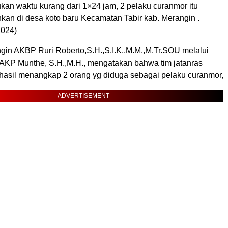
an waktu kurang dari 1×24 jam, 2 pelaku curanmor itu
kan di desa koto baru Kecamatan Tabir kab. Merangin .
2024)
gin AKBP Ruri Roberto,S.H.,S.I.K.,M.M.,M.Tr.SOU melalui
 AKP Munthe, S.H.,M.H., mengatakan bahwa tim jatanras
erhasil menangkap 2 orang yg diduga sebagai pelaku curanmor,
ADVERTISEMENT