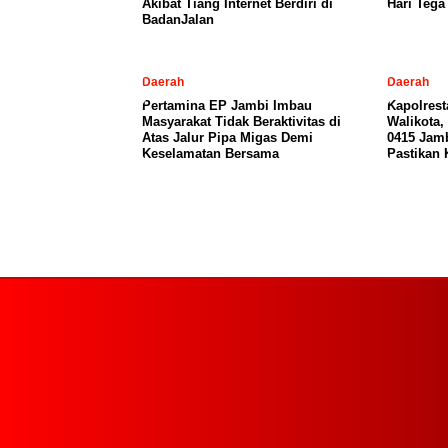
Akibat Tiang Internet Berdiri di
Hari Teg
BadanJalan
Daerah
Daerah
Pertamina EP Jambi Imbau
Kapolres
Masyarakat Tidak Beraktivitas di
Walikota
Atas Jalur Pipa Migas Demi
0415 Jamb
Keselamatan Bersama
Pastikan