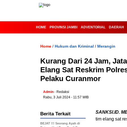
HOME
PROVINSI JAMBI
ADVENTORIAL
DAERAH
Home
Hukum dan Kriminal
Merangin
/
/
Kurang Dari 24 Jam, Jat
Elang Sat Reskrim Polre
Pelaku Curanmor
Admin
- Redaksi
Rabu, 3 Juli 2024 - 11:57 WIB
SANKSI.ID. M
Berita Terkait
tim elang sat r
BEJAT !!! Seorang Ayah di