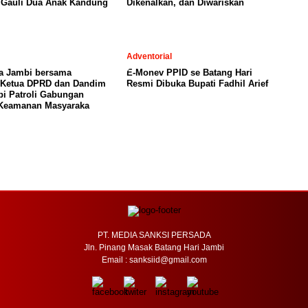
a Gauli Dua Anak Kandung
Dikenalkan, dan Diwariskan
Adventorial
ta Jambi bersama
E-Monev PPID se Batang Hari
, Ketua DPRD dan Dandim
Resmi Dibuka Bupati Fadhil Arief
i Patroli Gabungan
 Keamanan Masyaraka
PT. MEDIA SANKSI PERSADA
Jln. Pinang Masak Batang Hari Jambi
Email : sanksiid@gmail.com