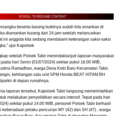
SCROLL TO RESUME CONTENT
tersangka beserta barang buktinya sudah kita amankan di
gka diamankan kurang dari 24 jam setelah melancarkan
t ini anggota kita sedang mendalami keterangan saksi-saksi
ka,” ujar Kapolsek
gkap setelah Polsek Tabir menindaklanjuti laporan masyarakat
r,pada hari Senin (01/07/2024) sekitar pukul 16.00 WIB,
ustina Ramadhan, warga Desa Koto Baru Kecamatan Tabir,
angin, kehilangan satu unit SPM Honda BEAT HITAM BH
iparkir di depan rumahnya.
ma laporan tersebut, Kapolsek Tabir langsung memerintahkan
tuk melakukan penyelidikan secara intensif. Tepat pada hari
024) sekitar pukul 14.00 WIB, personel Polsek Tabir berhasil
si keberadaan pelaku pencurian MY (42) dan SH (47) , warga
urahan Pasar Baru, Kecamatan Tabir, Kabupaten Merangin,