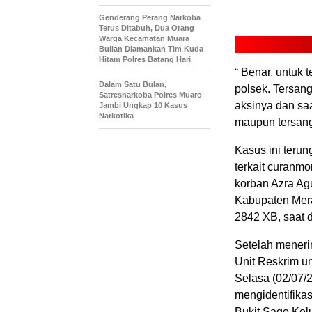
Genderang Perang Narkoba
Terus Ditabuh, Dua Orang
Warga Kecamatan Muara
Bulian Diamankan Tim Kuda
Hitam Polres Batang Hari
“ Benar, untuk 
Dalam Satu Bulan,
polsek. Tersan
Satresnarkoba Polres Muaro
aksinya dan saa
Jambi Ungkap 10 Kasus
Narkotika
maupun tersang
Kasus ini terun
terkait curanmo
korban Azra Ag
Kabupaten Mer
2842 XB, saat d
Setelah meneri
Unit Reskrim un
Selasa (02/07/2
mengidentifika
Bukit Sago Kel